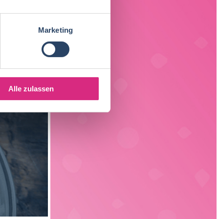
Fleischtechnologie
20
Sachsen
3
Verfahrenstechnik
15
Marketing
Liechtenstein
1
Verpackungstechnik
6
Elektrotechnik
4
Alle zulassen