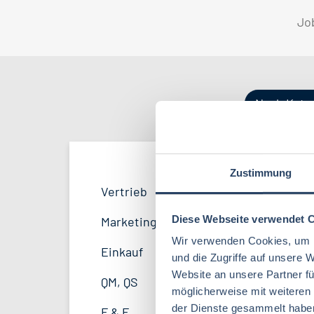
Jo
Nach Kate
Zustimmung
QM / QS
Bayern
42
57
Vertrieb
34
Lebensmitteltechnologie
99
F&E
Hamburg
20
35
Diese Webseite verwendet 
Marketing
8
Betriebswirtschaft
72
Wir verwenden Cookies, um I
Marketing
Thüringen
12
11
Einkauf
14
und die Zugriffe auf unsere 
Lebensmittelchemie
46
Website an unsere Partner fü
Unternehmensführung
Mecklenburg-Vorpommern
5
7
QM, QS
37
möglicherweise mit weiteren
Biochemie
24
Lebensmittelrecht
Sachsen-Anhalt
4
5
der Dienste gesammelt habe
F & E
23