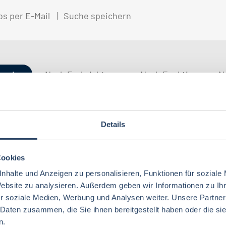
bs per E-Mail
Suche speichern
gorien
Nach Fachrichtung
Nach Funktion
N
Details
Ernährungswissenschaften/
Produktion
Baden-Württemberg
42
30
75
Lebensmitteltechnologie
76
Ökotrophologie
Technik
Niedersachsen
20
18
Cookies
Lebensmitteltechnik
68
Wirtschaftswissenschaften
60
nhalte und Anzeigen zu personalisieren, Funktionen für soziale
Logistik / SCM
Rheinland-Pfalz
10
8
Lebensmittelchemie
34
Website zu analysieren. Außerdem geben wir Informationen zu I
Volkswirtschaft
45
r soziale Medien, Werbung und Analysen weiter. Unsere Partner
Sonstige
Berlin
5
6
Ökotrophologie
64
 Daten zusammen, die Sie ihnen bereitgestellt haben oder die s
Agrarmanagement
24
Nachhaltigkeit
Bremen
2
5
n.
Lebensmittelmanagement
40