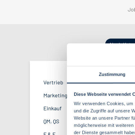
Jo
Nach Kate
Zustimmung
Vertrieb
Bayern
42
53
Vertrieb
34
Lebensmitteltechnologie
95
F&E
Hamburg
34
21
Diese Webseite verwendet 
Marketing
9
Lebensmitteltechnik
71
Wir verwenden Cookies, um I
Marketing
Thüringen
12
12
Einkauf
14
und die Zugriffe auf unsere 
Volkswirtschaft
46
Website an unsere Partner fü
Sonstige
Mecklenburg-Vorpommern
5
7
QM, QS
37
möglicherweise mit weiteren
Biochemie
23
Unternehmensführung
Sachsen-Anhalt
4
5
der Dienste gesammelt habe
F & E
21