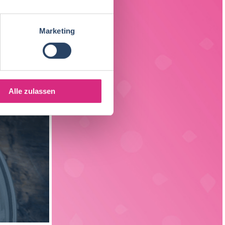
Back- und Süßwarentechnologie
19
Sachsen
3
Verfahrenstechnik
15
Marketing
Liechtenstein
1
Verpackungstechnik
6
Elektrotechnik
3
Alle zulassen