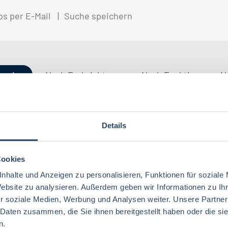
bs per E-Mail
Suche speichern
gorien
Nach Fachrichtung
Nach Funktion
N
Details
QM / QS
Baden-Württemberg
29
41
Lebensmitteltechnologie
74
Betriebswirtschaft
71
Technik
Niedersachsen
18
18
Cookies
Lebensmitteltechnik
66
Wirtschaftswissenschaften
60
nhalte und Anzeigen zu personalisieren, Funktionen für soziale
Logistik / SCM
Rheinland-Pfalz
10
7
Lebensmittelchemie
31
Website zu analysieren. Außerdem geben wir Informationen zu I
Lebensmittelchemie
44
r soziale Medien, Werbung und Analysen weiter. Unsere Partner
Finanzen
Berlin
5
6
Ökotrophologie
60
 Daten zusammen, die Sie ihnen bereitgestellt haben oder die s
Agrarmanagement
22
Nachhaltigkeit
Bremen
5
1
n.
Lebensmittelmanagement
38