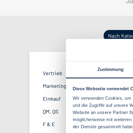
Jo
Nach Kate
Zustimmung
Produktion
Bayern
52
38
Vertrieb
33
Lebensmitteltechnologie
81
F&E
Niedersachsen
24
16
Marketing
8
Diese Webseite verwendet 
Lebensmitteltechnik
63
Logistik / SCM
Hessen
11
8
Wir verwenden Cookies, um I
Einkauf
14
Volkswirtschaft
39
und die Zugriffe auf unsere 
Personal
Mecklenburg-Vorpommern
4
7
QM, QS
37
Website an unsere Partner fü
Agrarmanagement
21
möglicherweise mit weiteren
Sonstige
Berlin
2
5
F & E
23
der Dienste gesammelt habe
Wirtschaftsingenieurwesen
18