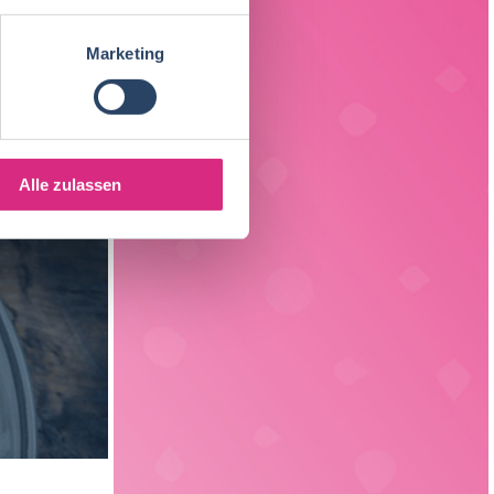
Sachsen
3
Getränketechnologie
13
Marketing
Liechtenstein
1
Verpackungstechnik
5
Elektrotechnik
4
Alle zulassen