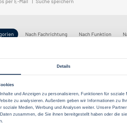
bs per E-Mail
Suche speichern
gorien
Nach Fachrichtung
Nach Funktion
N
Details
QM / QS
Baden-Württemberg
29
37
Lebensmitteltechnologie
76
Betriebswirtschaft
63
Technik
Thüringen
12
17
Lebensmitteltechnik
68
Cookies
Wirtschaftswissenschaften
53
Marketing
Rheinland-Pfalz
10
8
nhalte und Anzeigen zu personalisieren, Funktionen für soziale
Lebensmittelchemie
34
Lebensmittelchemie
36
Website zu analysieren. Außerdem geben wir Informationen zu I
Finanzen
Deutschlandweit
4
5
Ökotrophologie
64
r soziale Medien, Werbung und Analysen weiter. Unsere Partner
Agrarwissenschaften
21
 Daten zusammen, die Sie ihnen bereitgestellt haben oder die s
Nachhaltigkeit
Bremen
5
1
Lebensmittelmanagement
39
n.
Back- und Süßwarentechnologie
17