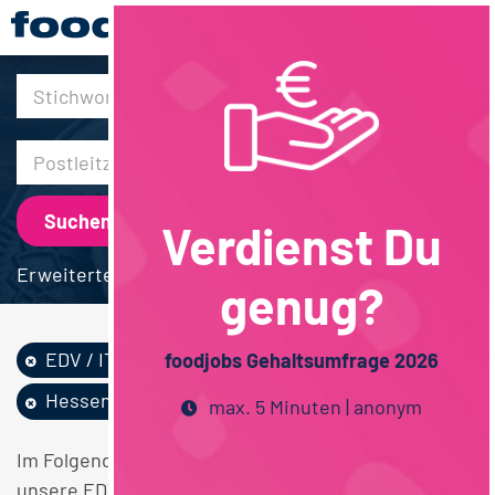
30km
Verdienst Du
Erweiterte Suche
genug?
EDV / IT
Wirtschaftsingeni...
foodjobs Gehaltsumfrage 2026
Hessen
max. 5 Minuten | anonym
Im Folgenden finden Sie einen Überblick über alle
unsere EDV / IT Wirtschaftsingenieurwesen Hessen