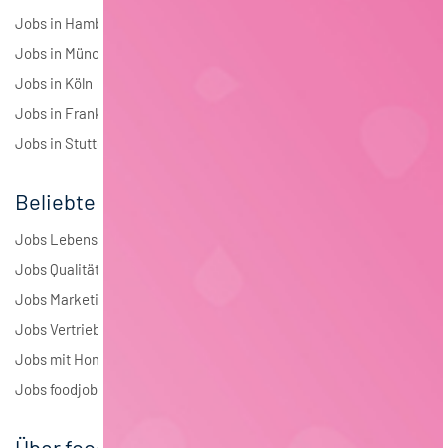
Jobs in Hamburg
Jobs in München
Jobs in Köln
Jobs in Frankfurt
Jobs in Stuttgart
Beliebte Jobs
Jobs Lebensmitteltechnologie
Jobs Qualitätsmanagement
Jobs Marketing
Jobs Vertrieb
Jobs mit Homeoffice
Jobs foodjobs Active Sourcing
Über foodjobs