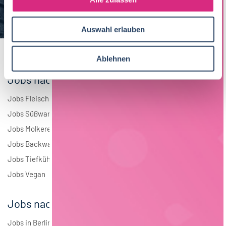
a
Elektrotechnik
4
u
Auswahl erlauben
s
Andere
2
w
a
Ablehnen
h
Jobs nach Branchen
l
Jobs Fleisch
Jobs Süßwaren
Jobs Molkerei
Jobs Backwaren
Jobs Tiefkühlkost
Jobs Vegan
Jobs nach Städten
Jobs in Berlin