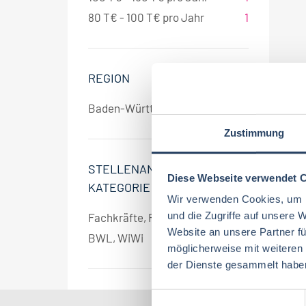
80 T€ - 100 T€ pro Jahr
1
REGION
Baden-Württemberg
1
Zustimmung
STELLENANGEBOT
Diese Webseite verwendet 
KATEGORIE
Wir verwenden Cookies, um I
und die Zugriffe auf unsere 
Fachkräfte, Führungskräfte
1
Website an unsere Partner fü
BWL, WiWi
1
möglicherweise mit weiteren
der Dienste gesammelt habe
E