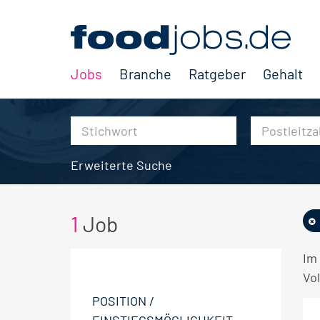
Jobs
Branche
Ratgeber
Gehalt
Erweiterte Suche
1
Job
Im
Vol
POSITION /