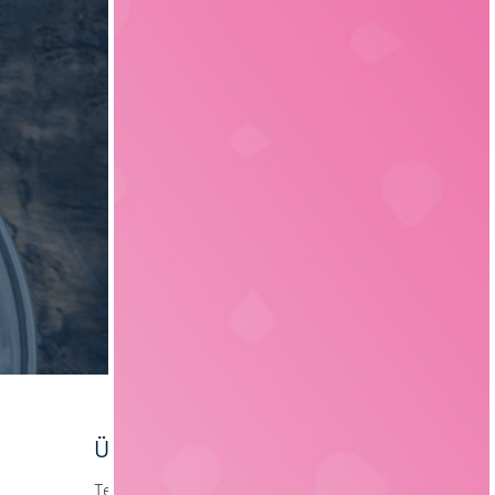
Verpackungstechnik
6
Elektrotechnik
4
Über foodjobs
Team