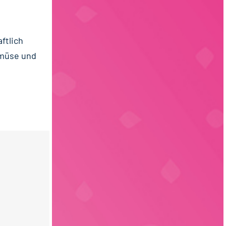
ftlich
emüse und