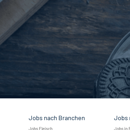
Getränketechnologie
12
Maschinenbau
6
Andere
2
Jobs nach Branchen
Jobs 
Jobs Fleisch
Jobs in 