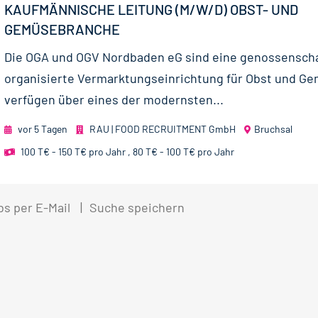
KAUFMÄNNISCHE LEITUNG (M/W/D) OBST- UND
GEMÜSEBRANCHE
Die OGA und OGV Nordbaden eG sind eine genossenscha
organisierte Vermarktungseinrichtung für Obst und G
verfügen über eines der modernsten...
vor 5 Tagen
RAU | FOOD RECRUITMENT GmbH
Bruchsal
100 T€ - 150 T€ pro Jahr
,
80 T€ - 100 T€ pro Jahr
bs per E-Mail
Suche speichern