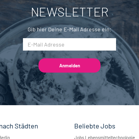
Mechatronik
8
NEWSLETTER
Brauwesen
5
Gib hier Deine E-Mail Adresse ein:
nach Städten
Beliebte Jobs
Berlin
Jobs Lebensmitteltechnologie