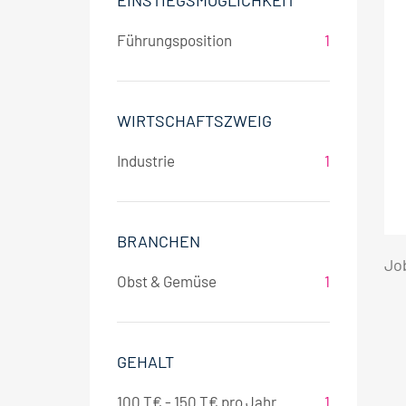
EINSTIEGSMÖGLICHKEIT
Führungsposition
1
WIRTSCHAFTSZWEIG
Industrie
1
BRANCHEN
Jo
Obst & Gemüse
1
GEHALT
100 T€ - 150 T€ pro Jahr
1