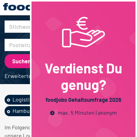
30km
Verdienst Du
Erweiterte Suche
genug?
Logistik / SCM
100% Homeoffice
foodjobs Gehaltsumfrage 2026
Hamburg
max. 5 Minuten | anonym
Im Folgenden finden Sie einen Überblick über alle
unsere Logistik / SCM 100% Homeoffice Hamburg