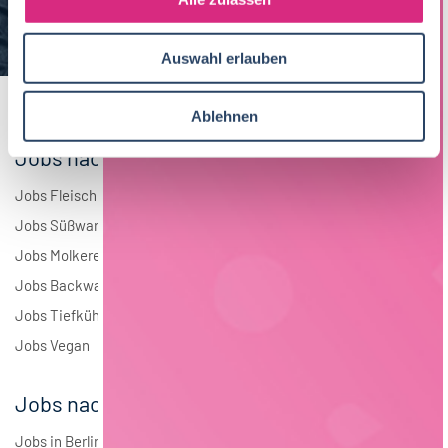
a
Elektrotechnik
4
u
Auswahl erlauben
s
Andere
1
w
a
Ablehnen
h
Jobs nach Branchen
l
Jobs Fleisch
Jobs Süßwaren
Jobs Molkerei
Jobs Backwaren
Jobs Tiefkühlkost
Jobs Vegan
Jobs nach Städten
Jobs in Berlin