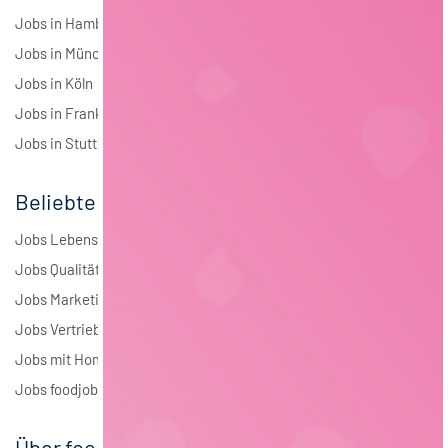
Jobs in Hamburg
Jobs in München
Jobs in Köln
Jobs in Frankfurt
Jobs in Stuttgart
Beliebte Jobs
Jobs Lebensmitteltechnologie
Jobs Qualitätsmanagement
Jobs Marketing
Jobs Vertrieb
Jobs mit Homeoffice
Jobs foodjobs Active Sourcing
Über foodjobs