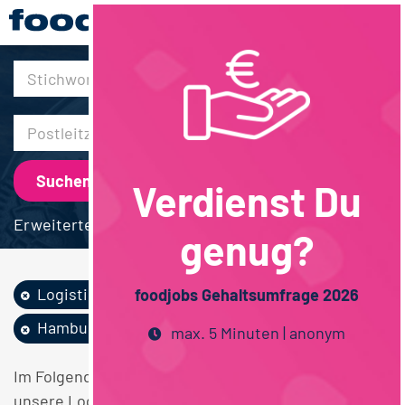
30km
Verdienst Du
Erweiterte Suche
genug?
Logistik / SCM
Teilzeit
foodjobs Gehaltsumfrage 2026
Hamburg
max. 5 Minuten | anonym
Im Folgenden finden Sie einen Überblick über alle
unsere Logistik / SCM Teilzeit Hamburg Stellen.