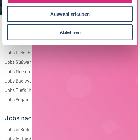
a
Elektrotechnik
3
u
Auswahl erlauben
s
Andere
2
w
a
Ablehnen
h
Jobs nach Branchen
l
Jobs Fleisch
Jobs Süßwaren
Jobs Molkerei
Jobs Backwaren
Jobs Tiefkühlkost
Jobs Vegan
Jobs nach Städten
Jobs in Berlin
Jobs in Hamburg