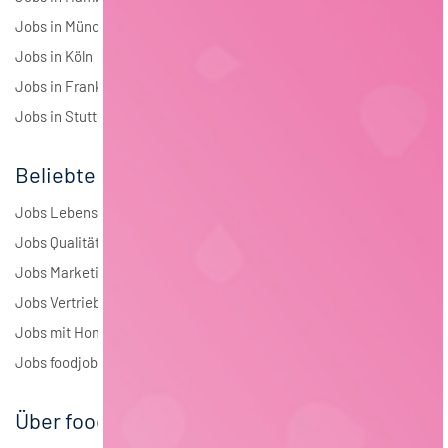
Jobs in München
Jobs in Köln
Jobs in Frankfurt
Jobs in Stuttgart
Beliebte Jobs
Jobs Lebensmitteltechnologie
Jobs Qualitätsmanagement
Jobs Marketing
Jobs Vertrieb
Jobs mit Homeoffice
Jobs foodjobs Active Sourcing
Über foodjobs