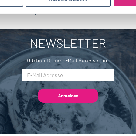
Biotechnologie
20
Brandenburg
4
BWL, WiWi
68
Fleischtechnik
16
Saarland
2
Mechatronik
7
NEWSLETTER
Brauwesen
5
Gib hier Deine E-Mail Adresse ein: