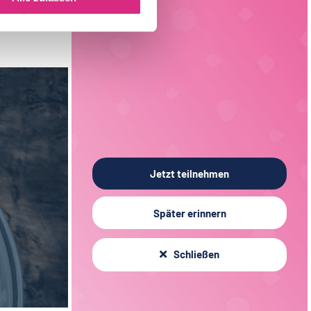
Back- und Süßwarentechnologie
19
Sachsen
3
Verfahrenstechnik
15
Liechtenstein
1
Verpackungstechnik
6
Elektrotechnik
3
Jetzt teilnehmen
Später erinnern
Schließen