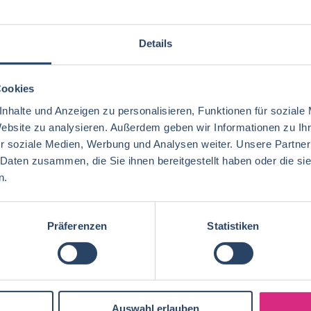
bs per E-Mail
Suche speichern
Details
Cookies
gorien
Nach Fachrichtung
Nach Funktion
N
nhalte und Anzeigen zu personalisieren, Funktionen für soziale
Website zu analysieren. Außerdem geben wir Informationen zu I
r soziale Medien, Werbung und Analysen weiter. Unsere Partner
 Daten zusammen, die Sie ihnen bereitgestellt haben oder die s
n.
Ernährungswissenschaften/
Vertrieb
Baden-Württemberg
42
72
29
Lebensmitteltechnologie
92
Ökotrophologie
Technik
Niedersachsen
18
18
Lebensmitteltechnik
75
Präferenzen
Statistiken
Wirtschaftswissenschaften
60
Logistik / SCM
Rheinland-Pfalz
10
7
Lebensmittelchemie
40
Lebensmittelchemie
44
Finanzen
Berlin
5
6
Ökotrophologie
73
Agrarmanagement
22
Nachhaltigkeit
Bremen
5
1
Lebensmittelmanagement
41
Auswahl erlauben