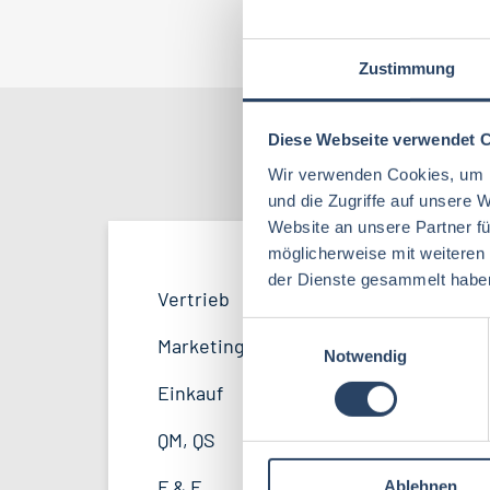
Jo
Zustimmung
Diese Webseite verwendet 
Nach Kate
Wir verwenden Cookies, um I
und die Zugriffe auf unsere 
Website an unsere Partner fü
möglicherweise mit weiteren
der Dienste gesammelt habe
QM / QS
Bayern
42
53
Vertrieb
40
Lebensmitteltechnologie
96
E
F&E
Hamburg
22
34
Marketing
11
Notwendig
i
Betriebswirtschaft
71
n
Marketing
Thüringen
12
12
Einkauf
14
w
Volkswirtschaft
46
Sonstige
Mecklenburg-Vorpommern
5
7
i
QM, QS
41
l
Biochemie
23
Unternehmensführung
Sachsen-Anhalt
4
5
F & E
32
Ablehnen
l