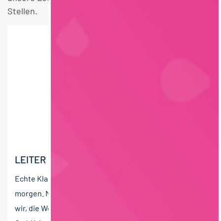
Stellen.
LEITER EXTERNE LOGISTIK (M/W/D)
Echte Klassiker treffen die Geschmackstrends von
morgen. Mit bester Salami, Kochschinken und Co. sind
wir, die Westfälische Fleischwarenfabrik Stockmeyer