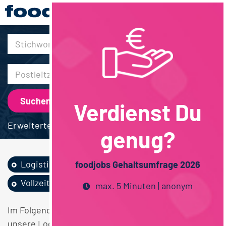
30km
Verdienst Du
Erweiterte Suche
genug?
Logistik / SCM
Berufsausbildung
foodjobs Gehaltsumfrage 2026
Vollzeit
max. 5 Minuten | anonym
Im Folgenden finden Sie einen Überblick über alle
unsere Logistik / SCM Berufsausbildung Vollzeit