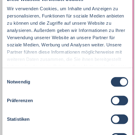
Nach Funktion
Nach Region
Wir verwenden Cookies, um Inhalte und Anzeigen zu
personalisieren, Funktionen für soziale Medien anbieten
zu können und die Zugriffe auf unsere Website zu
analysieren. Außerdem geben wir Informationen zu Ihrer
Vertrieb
33
Lebensmitteltechnologie
Produktion
Bayern
38
81
51
Verwendung unserer Website an unsere Partner für
Lebensmitteltechnologie
76
soziale Medien, Werbung und Analysen weiter. Unsere
Ernährungswissenschaften/
QM / QS
Baden-Württemberg
29
63
37
Partner führen diese Informationen möglicherweise mit
Ökotrophologie
Praktikum, Trainee
29
weiteren Daten zusammen, die Sie ihnen bereitgestellt
Vertrieb
Nordrhein-Westfalen
36
21
haben oder die sie im Rahmen Ihrer Nutzung der Dienste
Lebensmitteltechnik
63
Marketing
8
F&E
Niedersachsen
24
16
gesammelt haben.
E
Betriebswirtschaft
61
Notwendig
i
Lebensmitteltechnik
68
Technik
Hamburg
12
17
n
Wirtschaftswissenschaften
51
Fachkräfte, Führungskräfte
121
w
Einkauf
Thüringen
14
11
Präferenzen
i
Lebensmittelmanagement
39
Einkauf
14
l
Logistik / SCM
Hessen
11
8
l
Statistiken
Volkswirtschaft
38
Lebensmittelchemie
34
Marketing
Rheinland-Pfalz
10
8
i
Lebensmittelchemie
36
g