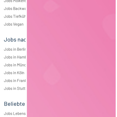
Jobs Molkerei
Jobs Backwaren
Jobs Tiefkühlkost
Jobs Vegan
Jobs nach Städten
Jobs in Berlin
Jobs in Hamburg
Jobs in München
Jobs in Köln
Jobs in Frankfurt
Jobs in Stuttgart
Beliebte Jobs
Jobs Lebensmitteltechnologie