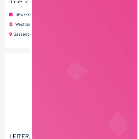
GmbH, in der...
19-07-2026
Westfälische Fleischwarenfabrik Stockmeyer GmbH
Sassenberg (NRW)
60 T€ - 80 T€ pro Jahr
LEITER:IN VERSAND (M/W/D)