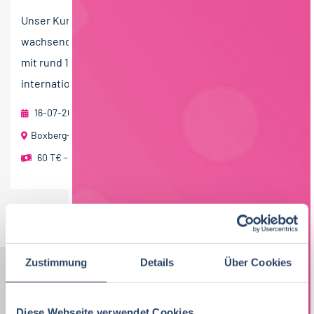
Unser Kunde Hofmanns ist ein erfolgreiches und stetig
wachsendes Unternehmen der Lebensmittelbranche
mit rund 1.200 Mitarbeitenden und gehört zur
international...
16-07-2026
foodjobs Active Sourcing GmbH
Boxberg-Schweigern (Main-Tauber-Kreis)
60 T€ - 80 T€ pro Jahr
Jobs per E-Mail
Suche speichern
Zustimmung
Details
Über Cookies
Nach Kategorien
Nach Fachrichtung
Diese Webseite verwendet Cookies