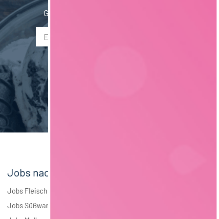
Verfahrenstechnik
12
Gib hier Deine E-Mail Adresse ein:
Saarland
2
Mechatronik
7
Liechtenstein
1
Verpackungstechnik
5
Maschinenbau
5
Brauwesen
4
Elektrotechnik
4
Andere
1
Jobs nach Branchen
Jobs Fleisch
Jobs Süßwaren