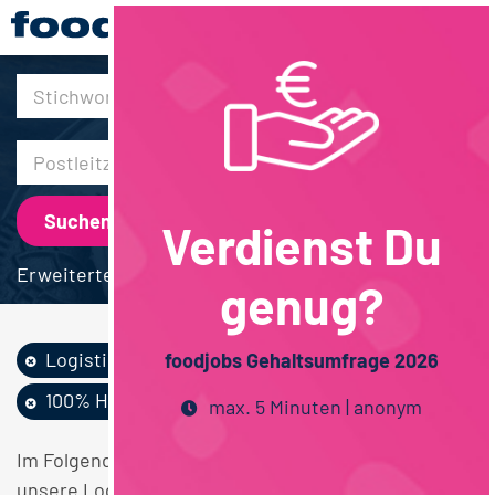
30km
Verdienst Du
Erweiterte Suche
genug?
Logistik / SCM
Fachhochschulstudium
foodjobs Gehaltsumfrage 2026
100% Homeoffice
Hamburg
max. 5 Minuten | anonym
Im Folgenden finden Sie einen Überblick über alle
unsere Logistik / SCM Fachhochschulstudium 100%