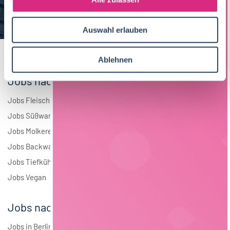
a
Elektrotechnik
4
u
Auswahl erlauben
s
Andere
1
w
a
Ablehnen
h
Jobs nach Branchen
l
Jobs Fleisch
Jobs Süßwaren
Jobs Molkerei
Jobs Backwaren
Jobs Tiefkühlkost
Jobs Vegan
Jobs nach Städten
Jobs in Berlin