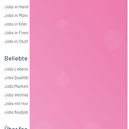
Jobs in Hamburg
Jobs in München
Jobs in Köln
Jobs in Frankfurt
Jobs in Stuttgart
Beliebte Jobs
Jobs Lebensmitteltechnologie
Jobs Qualitätsmanagement
Jobs Marketing
Jobs Vertrieb
Jobs mit Homeoffice
Jobs foodjobs Active Sourcing
Über foodjobs