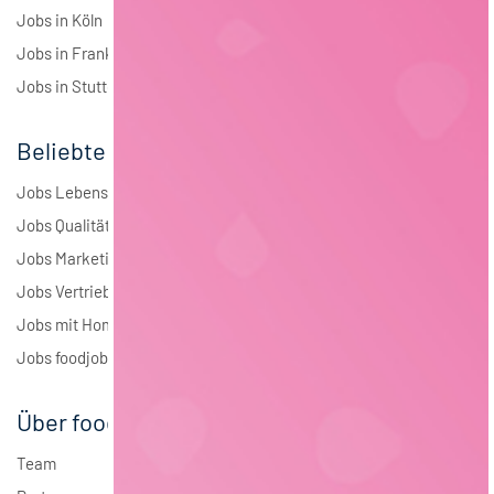
Jobs in Köln
Jobs in Frankfurt
Jobs in Stuttgart
Beliebte Jobs
Jobs Lebensmitteltechnologie
Jobs Qualitätsmanagement
Jobs Marketing
Jobs Vertrieb
Jobs mit Homeoffice
Jobs foodjobs Active Sourcing
Über foodjobs
Team