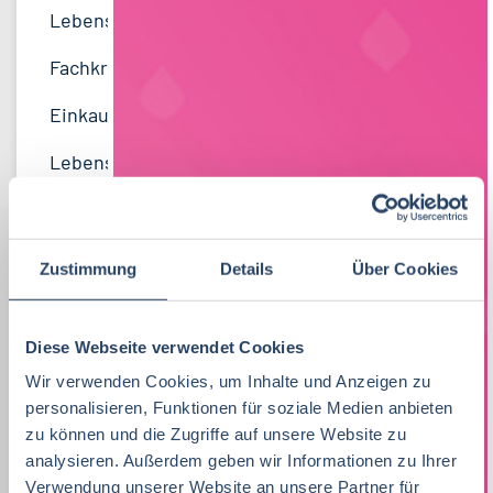
Lebensmitteltechnik
71
Lebensmitteltechnik
66
Technik
Niedersachsen
18
18
Wirtschaftswissenschaften
60
Fachkräfte, Führungskräfte
119
Einkauf
Hessen
14
14
Lebensmittelmanagement
46
Einkauf
14
Marketing
Thüringen
12
12
Volkswirtschaft
46
Lebensmittelchemie
31
Logistik / SCM
Rheinland-Pfalz
10
7
Lebensmittelchemie
44
Bio / Naturprodukte
20
Personal
Schleswig-Holstein
6
9
Molkereiwirtschaft
33
QM, QS
37
Sonstige
Mecklenburg-Vorpommern
5
7
Zustimmung
Details
Über Cookies
Biochemie
23
Ökotrophologie
60
Finanzen
Berlin
5
6
Agrarmanagement
22
Diese Webseite verwendet Cookies
Nachhaltigkeit
0
Lebensmittelrecht
Deutschlandweit
4
5
Wir verwenden Cookies, um Inhalte und Anzeigen zu
Wirtschaftsingenieurwesen
21
F & E
21
Unternehmensführung
Sachsen-Anhalt
4
5
personalisieren, Funktionen für soziale Medien anbieten
zu können und die Zugriffe auf unsere Website zu
Agrarwissenschaften
21
Lebensmittelmanagement
38
Nachhaltigkeit
Bremen
5
1
analysieren. Außerdem geben wir Informationen zu Ihrer
Biotechnologie
20
Verwendung unserer Website an unsere Partner für