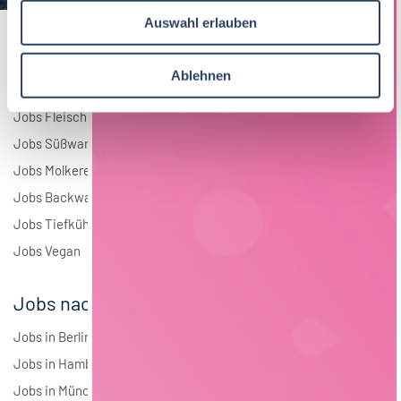
u
Andere
2
Auswahl erlauben
s
w
a
Ablehnen
Jobs nach Branchen
h
l
Jobs Fleisch
Jobs Süßwaren
Jobs Molkerei
Jobs Backwaren
Jobs Tiefkühlkost
Jobs Vegan
Jobs nach Städten
Jobs in Berlin
Jobs in Hamburg
Jobs in München