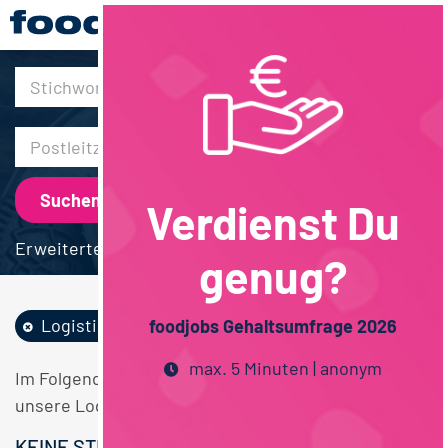
30km
Verdienst Du
Erweiterte Suche
genug?
Logistik / SCM
Niedersachsen
foodjobs Gehaltsumfrage 2026
max. 5 Minuten | anonym
Im Folgenden finden Sie einen Überblick über alle
unsere Logistik / SCM Niedersachsen Stellen.
KEINE STELLENANGEBOTE GEFUNDEN.