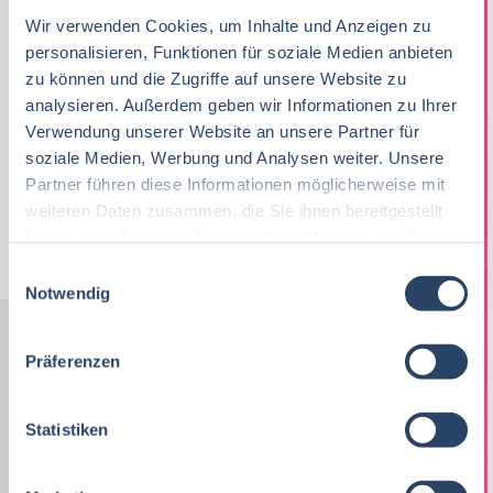
Die VAN HEES GmbH ist ein führendes
Wir verwenden Cookies, um Inhalte und Anzeigen zu
Familienunternehmen in der Lebensmittelindustrie mit
personalisieren, Funktionen für soziale Medien anbieten
über 75 Jahren Erfahrung. Als Spezialist für Gewürze,
zu können und die Zugriffe auf unsere Website zu
analysieren. Außerdem geben wir Informationen zu Ihrer
Marinaden,...
Verwendung unserer Website an unsere Partner für
soziale Medien, Werbung und Analysen weiter. Unsere
10-07-2026
VAN HEES GmbH
Walluf
Partner führen diese Informationen möglicherweise mit
weiteren Daten zusammen, die Sie ihnen bereitgestellt
haben oder die sie im Rahmen Ihrer Nutzung der Dienste
Jobs per E-Mail
Suche speichern
gesammelt haben.
E
Notwendig
i
n
w
Präferenzen
Nach Kategorien
Nach Fachrichtung
i
l
Nach Funktion
Nach Region
l
Statistiken
i
g