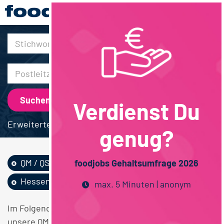
30km
Verdienst Du
Erweiterte Suche
genug?
QM / QS
Lebensmitteltechn...
foodjobs Gehaltsumfrage 2026
Hessen
max. 5 Minuten | anonym
Im Folgenden finden Sie einen Überblick über alle
unsere QM / QS Lebensmitteltechnologie Hessen