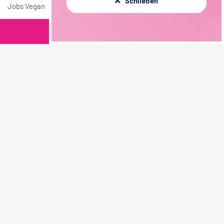
Schließen
Jobs Vegan
Filterkriterien
Jobs nach Städten
Jobs in Berlin
Jobs in Hamburg
Jobs in München
Jobs in Köln
Jobs in Frankfurt
Jobs in Stuttgart
Beliebte Jobs
Jobs Lebensmitteltechnologie
Jobs Qualitätsmanagement
Jobs Marketing
Jobs Vertrieb