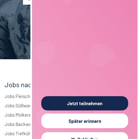
Verpackungstechnik
5
Maschinenbau
5
Brauwesen
4
Elektrotechnik
4
Andere
1
Jobs nach Branchen
Jobs Fleisch
Jetzt teilnehmen
Jobs Süßwaren
Jobs Molkerei
Später erinnern
Jobs Backwaren
Jobs Tiefkühlkost