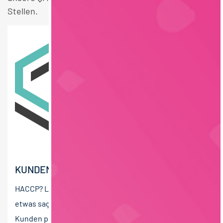
Stellen.
KUNDENBETREUER AUDIT (M/W/D)
HACCP? LMHV? E.COLI? oPRP? Wenn Ihnen das alles
etwas sagt, dann sind Sie bei uns richtig! Sie möchten
Kunden professionell betreuen und gleichzeitig einen