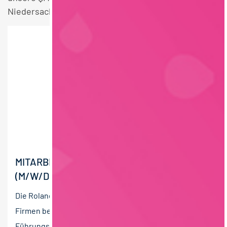
Niedersachsen Stellen.
MITARBEITER QUALITÄTSSICHERUNG
(M/W/D)
Die Roland Berndt Managementberatung unterstützt
Firmen bei der Suche und Auswahl nach
Führungskräften. Wir sind spezialisiert auf die