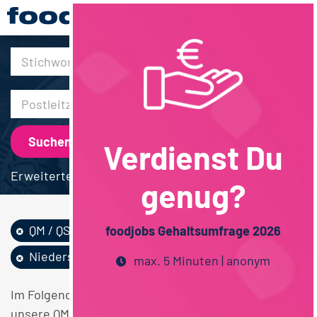
30km
Verdienst Du
Erweiterte Suche
genug?
QM / QS
Lebensmitteltechn...
foodjobs Gehaltsumfrage 2026
Niedersachsen
max. 5 Minuten | anonym
Im Folgenden finden Sie einen Überblick über alle
unsere QM / QS Lebensmitteltechnologie