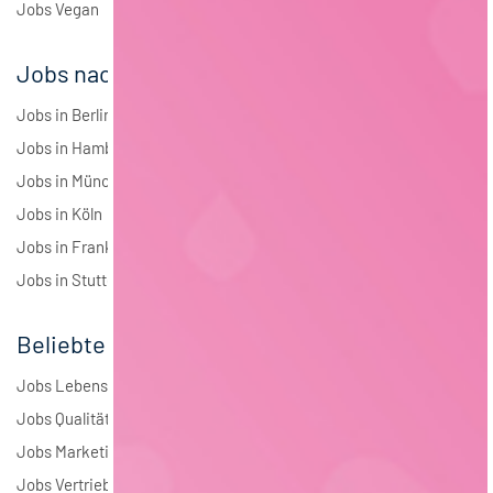
Jobs Vegan
Jobs nach Städten
Jobs in Berlin
Jobs in Hamburg
Jobs in München
Jobs in Köln
Jobs in Frankfurt
Jobs in Stuttgart
Beliebte Jobs
Jobs Lebensmitteltechnologie
Jobs Qualitätsmanagement
Jobs Marketing
Jobs Vertrieb