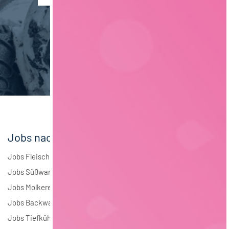
Verpackungstechnik
5
Maschinenbau
5
Brauwesen
4
Elektrotechnik
4
Andere
1
Jobs nach Branchen
Jobs Fleisch
Jobs Süßwaren
Jobs Molkerei
Jobs Backwaren
Jobs Tiefkühlkost