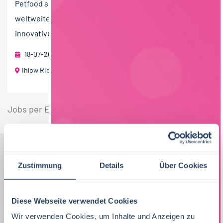
Petfood sucht DICH. Als Global-Player beliefern wir den
weltweiten Heimtierfachhandel mit hochwertigen,
innovativen und...
18-07-2026
Landguth Heimtiernahrung GmbH
Ihlow Riepe
Jobs per E-Mail
Suche speichern
Zustimmung
Details
Über Cookies
Nach Kategorien
Nach Fachrichtung
Nach Funktion
Nach Region
Diese Webseite verwendet Cookies
Wir verwenden Cookies, um Inhalte und Anzeigen zu