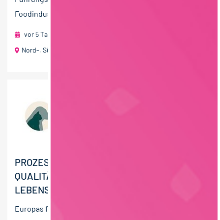
Foodindustrie. ...
vor 5 Tagen
Roland Berndt Managementberatung
Nord-, Süd- und Ostdeutschland
PROZESSMANAGER
QUALITÄTSMANAGEMENT -
LEBENSMITTELPRODUKTION (M/W/D)
Europas führender Hersteller von Super-Premium