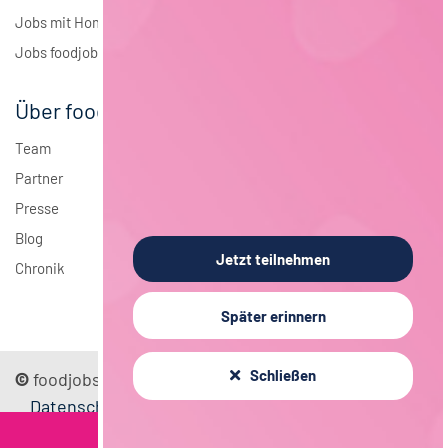
Jobs mit Homeoffice
Jobs foodjobs Active Sourcing
Über foodjobs
Team
Partner
Presse
Blog
Jetzt teilnehmen
Chronik
Später erinnern
Schließen
©
foodjobs GmbH
Sitemap
Impressum
Datenschutz
Mediadaten
FAQ
AGB
Kontakt
Filterkriterien