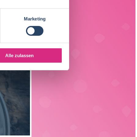
Fleischtechnologie
17
Sachsen
3
Getränketechnologie
13
Marketing
Liechtenstein
1
Verpackungstechnik
5
Elektrotechnik
4
Alle zulassen