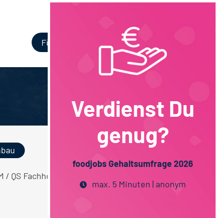
Login
Für Unternehmen
Verdienst Du
genug?
nbau
foodjobs Gehaltsumfrage 2026
 QM / QS Fachhochschulstudium
max. 5 Minuten | anonym