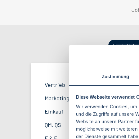
Jo
Nach Kate
Zustimmung
Produktion
Bayern
52
38
Vertrieb
33
Lebensmitteltechnologie
81
F&E
Niedersachsen
24
16
Diese Webseite verwendet 
Marketing
8
Lebensmitteltechnik
63
Wir verwenden Cookies, um I
Logistik / SCM
Hessen
11
8
Einkauf
14
und die Zugriffe auf unsere 
Volkswirtschaft
39
Website an unsere Partner fü
Personal
Mecklenburg-Vorpommern
4
7
QM, QS
37
möglicherweise mit weiteren
Agrarmanagement
21
Sonstige
Berlin
2
5
der Dienste gesammelt habe
F & E
23