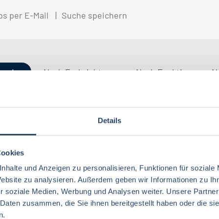
bs per E-Mail
Suche speichern
gorien
Nach Fachrichtung
Nach Funktion
N
Details
QM / QS
Baden-Württemberg
29
37
Lebensmitteltechnologie
76
Betriebswirtschaft
63
Technik
Thüringen
12
17
Cookies
Lebensmitteltechnik
68
Wirtschaftswissenschaften
53
nhalte und Anzeigen zu personalisieren, Funktionen für soziale
Marketing
Rheinland-Pfalz
10
8
Lebensmittelchemie
34
Website zu analysieren. Außerdem geben wir Informationen zu I
Lebensmittelchemie
36
r soziale Medien, Werbung und Analysen weiter. Unsere Partner
Finanzen
Deutschlandweit
4
5
Ökotrophologie
64
 Daten zusammen, die Sie ihnen bereitgestellt haben oder die s
Agrarwissenschaften
21
Nachhaltigkeit
Bremen
5
1
n.
Lebensmittelmanagement
39