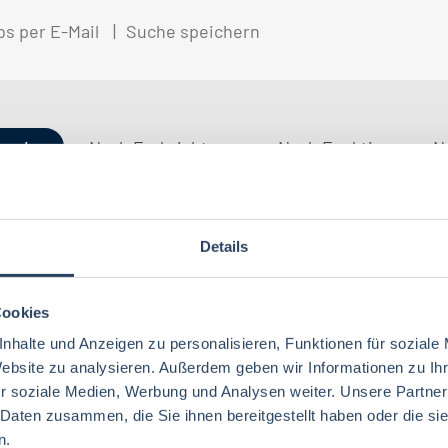
bs per E-Mail
Suche speichern
gorien
Nach Fachrichtung
Nach Funktion
N
Details
Ernährungswissenschaften/
Vertrieb
Baden-Württemberg
42
72
29
Lebensmitteltechnologie
92
Ökotrophologie
Technik
Niedersachsen
18
18
Cookies
Lebensmitteltechnik
75
Wirtschaftswissenschaften
60
nhalte und Anzeigen zu personalisieren, Funktionen für soziale
Logistik / SCM
Rheinland-Pfalz
10
7
Lebensmittelchemie
40
Website zu analysieren. Außerdem geben wir Informationen zu I
Lebensmittelchemie
44
r soziale Medien, Werbung und Analysen weiter. Unsere Partner
Finanzen
Berlin
5
6
Ökotrophologie
73
 Daten zusammen, die Sie ihnen bereitgestellt haben oder die s
Agrarmanagement
22
Nachhaltigkeit
Bremen
5
1
n.
Lebensmittelmanagement
41