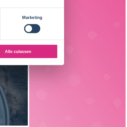
Back- und Süßwarentechnologie
19
Sachsen
3
Verfahrenstechnik
15
Marketing
Liechtenstein
1
Verpackungstechnik
6
Elektrotechnik
3
Alle zulassen