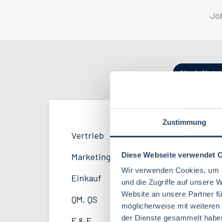
Jo
Nach Kate
Zustimmung
QM / QS
Bayern
42
53
Vertrieb
40
Lebensmitteltechnologie
96
F&E
Hamburg
22
34
Diese Webseite verwendet 
Marketing
11
Betriebswirtschaft
71
Wir verwenden Cookies, um I
Marketing
Thüringen
12
12
Einkauf
14
und die Zugriffe auf unsere 
Volkswirtschaft
46
Website an unsere Partner fü
Sonstige
Mecklenburg-Vorpommern
5
7
QM, QS
41
möglicherweise mit weiteren
Biochemie
23
Unternehmensführung
Sachsen-Anhalt
4
5
der Dienste gesammelt habe
F & E
32