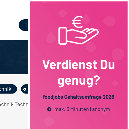
Login
Für Unternehmen
Verdienst Du
genug?
chnik
Hamburg
foodjobs Gehaltsumfrage 2026
echnik Techniker / Meister
max. 5 Minuten | anonym