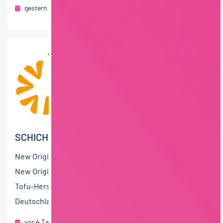
gestern
foodjobs Active Sourcing GmbH
Mainz
SCHICHTLEITER:IN (M/W/D)
New Originals Wiesbaum GmbH – ist ein Teil von The
New Originals Company, dem führenden europäischen
Tofu-Hersteller mit Produktionsstandorten in
Deutschland,...
vor 4 Tagen
foodjobs Active Sourcing GmbH