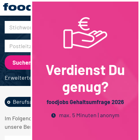
30km
Verdienst Du
Erweiterte Suche
genug?
Berufsausbildung
Rheinland-Pfalz
foodjobs Gehaltsumfrage 2026
max. 5 Minuten | anonym
Im Folgenden finden Sie einen Überblick über alle
unsere Berufsausbildung Rheinland-Pfalz Stellen.