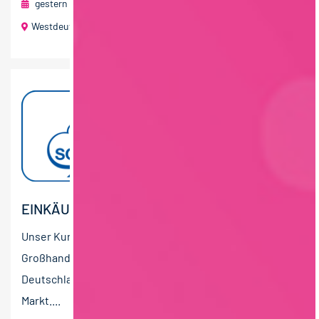
gestern
foodjobs Active Sourcing GmbH
Westdeutschland
40 T€ - 60 T€ pro Jahr
EINKÄUFER/-IN (M/W/D) FOOD
Unser Kunde zählt zu den führenden Lebensmittel-
Großhandelsunternehmen im Südwesten
Deutschlands für die Belieferung im Außer-Haus-
Markt....