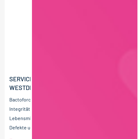
SERVICETECHNIKER:IN
WESTDEUTSCHLAND (M/W/D)
Bactoforce ist der führende Anbieter von
Integritätsprüfungen an Produktionsanlagen in der
Lebensmittelindustrie. Ziel ist es, mechanische
Defekte und...