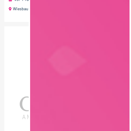
Wiesbaum (Eifel)
40 T€ - 60 T€ pro Jahr