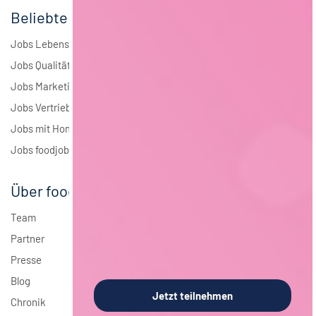
Beliebte Jobs
Jobs Lebensmitteltechnologie
Jobs Qualitätsmanagement
Jobs Marketing
Jobs Vertrieb
Jobs mit Homeoffice
Jobs foodjobs Active Sourcing
Über foodjobs
Team
Partner
Presse
Blog
Jetzt teilnehmen
Chronik