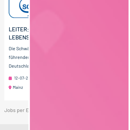
LEITER:IN EINKAUF (M/W/D)
LEBENSMITTELGROSSHANDEL
Die Schwälbchen Frischdienst GmbH zählt zu den
führenden Lebensmittelgroßhändlern im Südwesten
Deutschlands und versorgt Hotellerie,...
12-07-2026
RAU | FOOD RECRUITMENT GmbH
Mainz
Jobs per E-Mail
Suche speichern