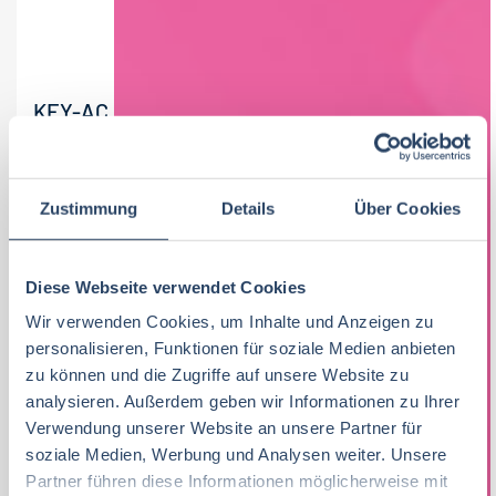
KEY-ACCOUNT-MANAGER (M/W/D)
LEBENSMITTEL-GROSSHANDEL
SCHWÄLBCHEN Frischdienst zählt zu den führenden
Zustimmung
Details
Über Cookies
Foodservice-Unternehmen im Südwesten
Deutschlands mit Hauptsitz in Mainz. Wir beliefern
Kunden im...
Diese Webseite verwendet Cookies
Wir verwenden Cookies, um Inhalte und Anzeigen zu
01-08-2026
SCHWÄLBCHEN Frischdienst GmbH
personalisieren, Funktionen für soziale Medien anbieten
Mainz
zu können und die Zugriffe auf unsere Website zu
analysieren. Außerdem geben wir Informationen zu Ihrer
Verwendung unserer Website an unsere Partner für
soziale Medien, Werbung und Analysen weiter. Unsere
Partner führen diese Informationen möglicherweise mit