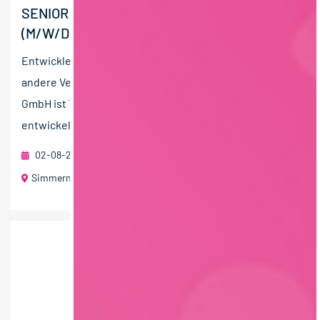
SENIOR PRODUKTENTWICKLER FOOD
(M/W/D)
Entwickle Lebensmittel, die funktionieren, wenn
andere Versorgungssysteme versagen. Die CONVERIS
GmbH ist Teil der CONVAR Unternehmensgruppe und
entwickelt sowie produziert...
02-08-2026
CONVERIS GmbH
Simmern / Hunsrück
40 T€ - 60 T€ pro Jahr