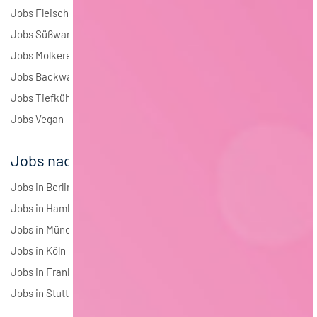
Jobs Fleisch
Jobs Süßwaren
Jobs Molkerei
Jobs Backwaren
Jobs Tiefkühlkost
Jobs Vegan
Jobs nach Städten
Jobs in Berlin
Jobs in Hamburg
Jobs in München
Jobs in Köln
Jobs in Frankfurt
Jobs in Stuttgart