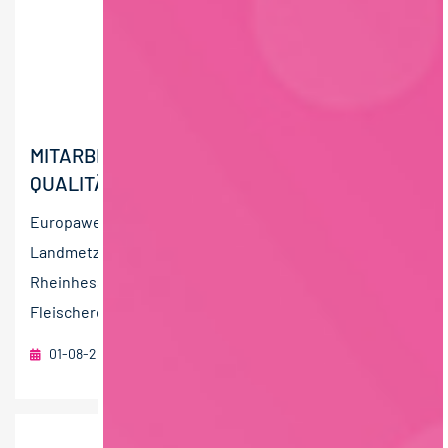
MITARBEITER (M/W/D)
QUALITÄTSSICHERUNG
Europaweit und auch vor Ort: Seit 1953 hat sich die
Landmetzgerei Sutter GmbH mit Sitz im Herzen
Rheinhessens zu einem mittelständischen
Fleischereibetrieb mit...
01-08-2026
Sutter GmbH
Gau-Bickelheim