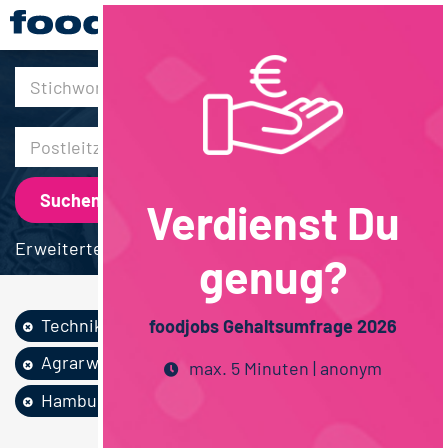
30km
Verdienst Du
Erweiterte Suche
genug?
Techniker / Meister
foodjobs Gehaltsumfrage 2026
Agrarwissenschaften
Vollzeit
max. 5 Minuten | anonym
Hamburg