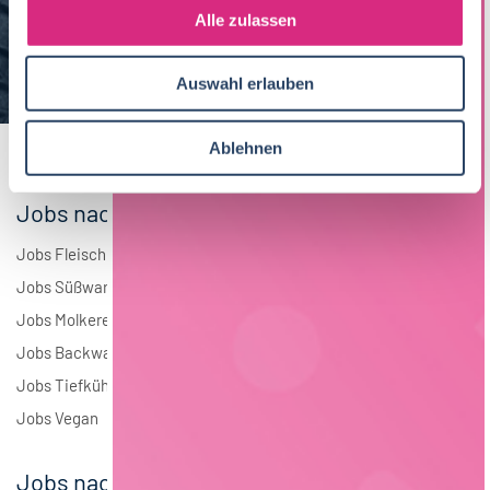
s
Alle zulassen
Brauwesen
5
a
u
Elektrotechnik
4
Auswahl erlauben
s
w
Andere
2
a
Ablehnen
h
l
Jobs nach Branchen
Jobs Fleisch
Jobs Süßwaren
Jobs Molkerei
Jobs Backwaren
Jobs Tiefkühlkost
Jobs Vegan
Jobs nach Städten