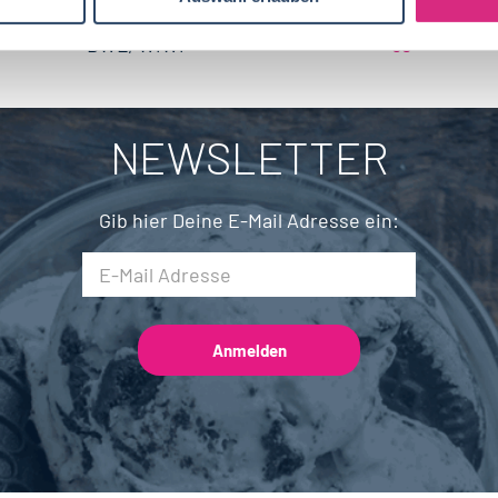
Biotechnologie
20
Brandenburg
4
BWL, WiWi
68
Fleischtechnik
16
Saarland
2
Mechatronik
7
NEWSLETTER
Brauwesen
5
Gib hier Deine E-Mail Adresse ein: