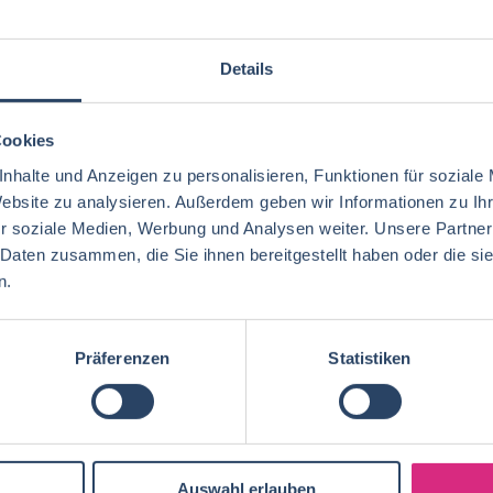
bs per E-Mail
Suche speichern
Details
Cookies
gorien
Nach Fachrichtung
Nach Funktion
N
nhalte und Anzeigen zu personalisieren, Funktionen für soziale
Website zu analysieren. Außerdem geben wir Informationen zu I
r soziale Medien, Werbung und Analysen weiter. Unsere Partner
 Daten zusammen, die Sie ihnen bereitgestellt haben oder die s
n.
Ernährungswissenschaften/
Vertrieb
Baden-Württemberg
42
72
29
Lebensmitteltechnologie
92
Ökotrophologie
Technik
Niedersachsen
18
18
Lebensmitteltechnik
75
Präferenzen
Statistiken
Wirtschaftswissenschaften
60
Logistik / SCM
Rheinland-Pfalz
10
7
Lebensmittelchemie
40
Lebensmittelchemie
44
Finanzen
Berlin
5
6
Ökotrophologie
73
Agrarmanagement
22
Nachhaltigkeit
Bremen
5
1
Lebensmittelmanagement
41
Auswahl erlauben