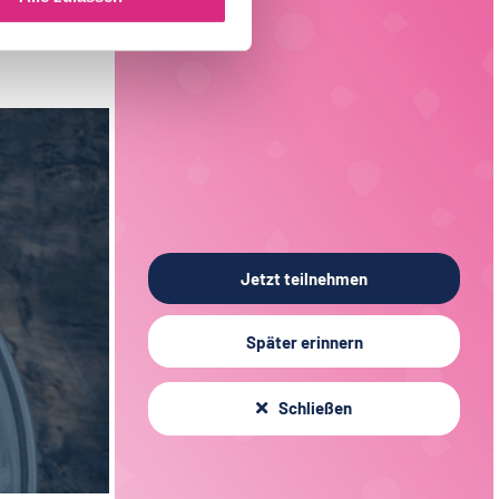
Back- und Süßwarentechnologie
19
Sachsen
3
Verfahrenstechnik
15
Liechtenstein
1
Verpackungstechnik
6
Elektrotechnik
3
Jetzt teilnehmen
Später erinnern
Schließen