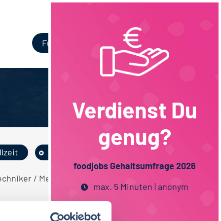
Login
Für Unternehmen
Verdienst Du
genug?
llzeit
Hamburg
foodjobs Gehaltsumfrage 2026
echniker / Meister Betriebswirtschaft
max. 5 Minuten | anonym