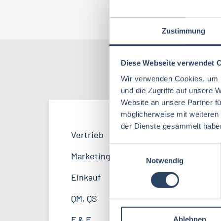
Jo
Zustimmung
Diese Webseite verwendet 
Nach Kate
Wir verwenden Cookies, um I
und die Zugriffe auf unsere 
Website an unsere Partner fü
möglicherweise mit weiteren
der Dienste gesammelt habe
QM / QS
Bayern
42
53
Vertrieb
40
Lebensmitteltechnologie
96
E
F&E
Hamburg
22
34
Marketing
11
Notwendig
i
Betriebswirtschaft
71
n
Marketing
Thüringen
12
12
Einkauf
14
w
Volkswirtschaft
46
Sonstige
Mecklenburg-Vorpommern
5
7
i
QM, QS
41
l
Biochemie
23
Unternehmensführung
Sachsen-Anhalt
4
5
F & E
32
Ablehnen
l