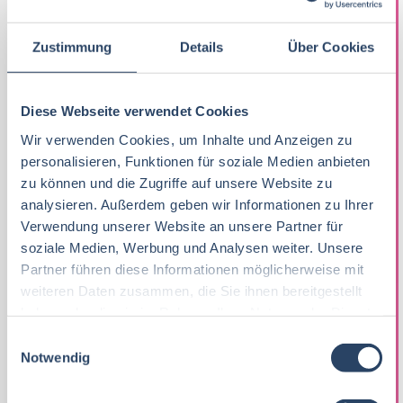
Mitteldeutschland
Zustimmung
Details
Über Cookies
Diese Webseite verwendet Cookies
Wir verwenden Cookies, um Inhalte und Anzeigen zu
personalisieren, Funktionen für soziale Medien anbieten
zu können und die Zugriffe auf unsere Website zu
analysieren. Außerdem geben wir Informationen zu Ihrer
Verwendung unserer Website an unsere Partner für
STRATEGISCHER EINKÄUFER (M/W/D)
soziale Medien, Werbung und Analysen weiter. Unsere
ROHSTOFFE
Partner führen diese Informationen möglicherweise mit
weiteren Daten zusammen, die Sie ihnen bereitgestellt
Unser Kunde ist ein erfolgreiches, international tätiges
haben oder die sie im Rahmen Ihrer Nutzung der Dienste
Familienunternehmen. Die Unternehmensgruppe
gesammelt haben.
E
umfasst mehrere Produktions- und
Notwendig
i
Handelsgesellschaften und ist auf...
n