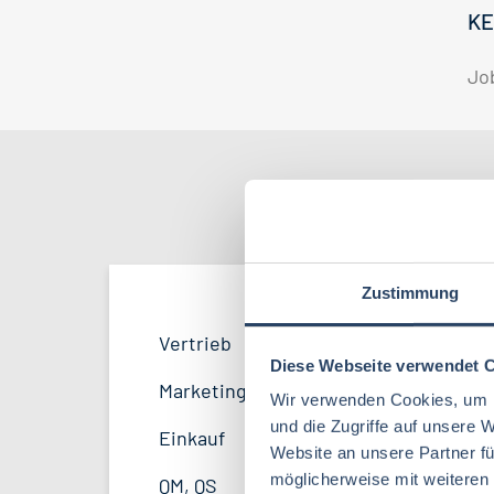
KE
Jo
Nach Kate
Zustimmung
QM / QS
Bayern
42
53
Vertrieb
40
Lebensmitteltechnologie
96
Diese Webseite verwendet 
F&E
Hamburg
22
34
Marketing
11
Wir verwenden Cookies, um I
Betriebswirtschaft
71
und die Zugriffe auf unsere 
Marketing
Thüringen
12
12
Einkauf
14
Website an unsere Partner fü
Volkswirtschaft
46
Sonstige
Mecklenburg-Vorpommern
5
7
möglicherweise mit weiteren
QM, QS
41