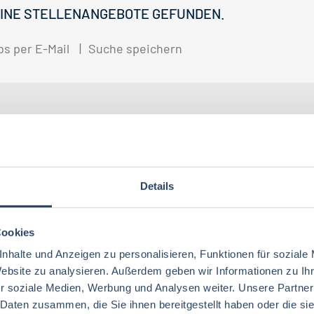
INE STELLENANGEBOTE GEFUNDEN.
bs per E-Mail
Suche speichern
gorien
Nach Fachrichtung
Nach Funktion
N
Details
Ernährungswissenschaften/
Vertrieb
Baden-Württemberg
42
72
29
Lebensmitteltechnologie
92
Ökotrophologie
Cookies
Technik
Niedersachsen
18
18
Lebensmitteltechnik
75
nhalte und Anzeigen zu personalisieren, Funktionen für soziale
Wirtschaftswissenschaften
60
Website zu analysieren. Außerdem geben wir Informationen zu I
Logistik / SCM
Rheinland-Pfalz
10
7
Lebensmittelchemie
40
r soziale Medien, Werbung und Analysen weiter. Unsere Partner
Lebensmittelchemie
44
Finanzen
Berlin
5
6
 Daten zusammen, die Sie ihnen bereitgestellt haben oder die s
Ökotrophologie
73