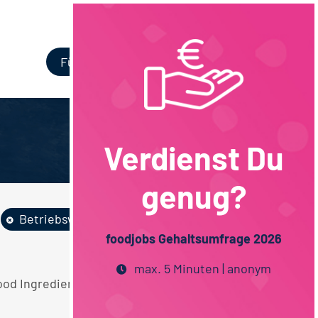
Login
Für Unternehmen
Verdienst Du
genug?
Betriebswirtschaft
Vollzeit
foodjobs Gehaltsumfrage 2026
max. 5 Minuten | anonym
od Ingredients / Flavors AfG / Bier Vertrieb