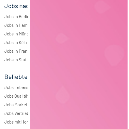
Jobs nach Städten
Jobs in Berlin
Jobs in Hamburg
Jobs in München
Jobs in Köln
Jobs in Frankfurt
Jobs in Stuttgart
Beliebte Jobs
Jobs Lebensmitteltechnologie
Jobs Qualitätsmanagement
Jobs Marketing
Jobs Vertrieb
Jobs mit Homeoffice