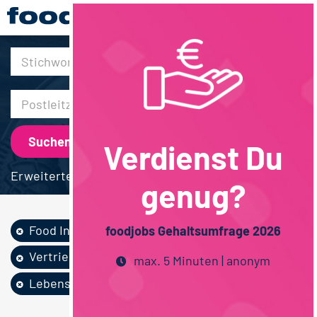
30km
Verdienst Du
Erweiterte Suche
genug?
Food Ingredients...
AfG / Bier
foodjobs Gehaltsumfrage 2026
Vertrieb
Berufsausbildung
max. 5 Minuten | anonym
Lebensmittelmanag...
Bayern