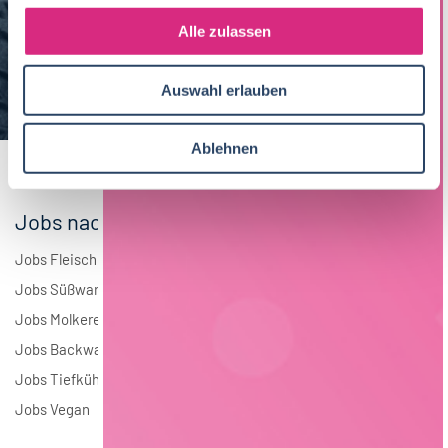
g
Maschinenbau
5
s
Alle zulassen
a
Brauwesen
4
u
Auswahl erlauben
s
Elektrotechnik
4
w
a
Andere
1
Ablehnen
h
l
Jobs nach Branchen
Jobs Fleisch
Jobs Süßwaren
Jobs Molkerei
Jobs Backwaren
Jobs Tiefkühlkost
Jobs Vegan