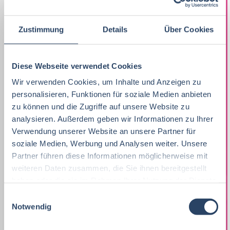
Praktikum, Trainee
29
Ernährungswissenschaften/
Vertrieb
Nordrhein-Westfalen
63
37
21
Ökotrophologie
Marketing
8
F&E
Niedersachsen
24
16
Zustimmung
Details
Über Cookies
Lebensmitteltechnik
63
Lebensmitteltechnik
68
Technik
Thüringen
12
17
Wirtschaftswissenschaften
53
Diese Webseite verwendet Cookies
Fachkräfte, Führungskräfte
121
Einkauf
Hamburg
14
12
Wir verwenden Cookies, um Inhalte und Anzeigen zu
Lebensmittelmanagement
40
Einkauf
14
personalisieren, Funktionen für soziale Medien anbieten
Logistik / SCM
Hessen
11
8
zu können und die Zugriffe auf unsere Website zu
Volkswirtschaft
39
Lebensmittelchemie
34
Marketing
Rheinland-Pfalz
10
8
analysieren. Außerdem geben wir Informationen zu Ihrer
Lebensmittelchemie
36
Verwendung unserer Website an unsere Partner für
Bio / Naturprodukte
21
Unternehmensführung
Schleswig-Holstein
5
8
soziale Medien, Werbung und Analysen weiter. Unsere
Molkereiwirtschaft
31
Partner führen diese Informationen möglicherweise mit
QM, QS
37
Personal
Mecklenburg-Vorpommern
4
7
weiteren Daten zusammen, die Sie ihnen bereitgestellt
Agrarmanagement
21
Ökotrophologie
64
haben oder die sie im Rahmen Ihrer Nutzung der Dienste
Finanzen
Deutschlandweit
4
5
gesammelt haben.
E
Agrarwissenschaften
21
Nachhaltigkeit
1
Lebensmittelrecht
Sachsen-Anhalt
3
5
Notwendig
i
Biochemie
18
n
F & E
23
Sonstige
Berlin
2
5