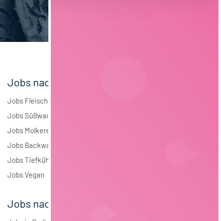
Brauwesen
4
Elektrotechnik
4
Andere
1
Jobs nach Branchen
Jobs Fleisch
Jobs Süßwaren
Jobs Molkerei
Jobs Backwaren
Jobs Tiefkühlkost
Jobs Vegan
Jobs nach Städten