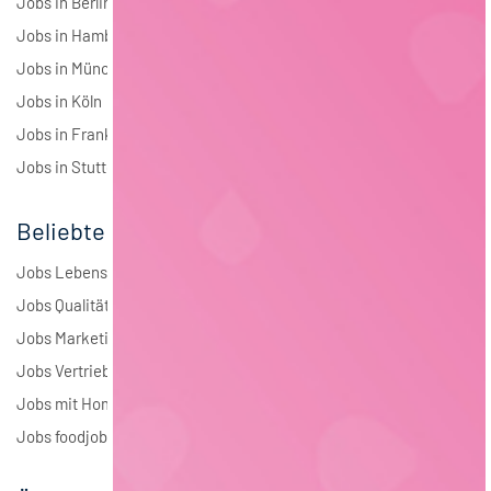
Jobs in Berlin
Jobs in Hamburg
Jobs in München
Jobs in Köln
Jobs in Frankfurt
Jobs in Stuttgart
Beliebte Jobs
Jobs Lebensmitteltechnologie
Jobs Qualitätsmanagement
Jobs Marketing
Jobs Vertrieb
Jobs mit Homeoffice
Jobs foodjobs Active Sourcing