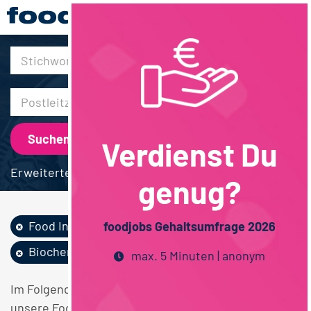
30km
Verdienst Du
Erweiterte Suche
genug?
Food Ingredients...
Backwaren
foodjobs Gehaltsumfrage 2026
Biochemie
max. 5 Minuten | anonym
Im Folgenden finden Sie einen Überblick über alle
unsere Food Ingredients / Flavors Backwaren