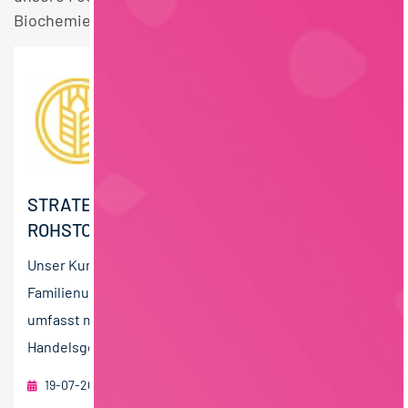
Biochemie Stellen.
STRATEGISCHER EINKÄUFER (M/W/D)
ROHSTOFFE
Unser Kunde ist ein erfolgreiches, international tätiges
Familienunternehmen. Die Unternehmensgruppe
umfasst mehrere Produktions- und
Handelsgesellschaften und ist auf...
19-07-2026
foodjobs Active Sourcing GmbH