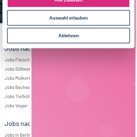
a
Elektrotechnik
4
u
Auswahl erlauben
s
Andere
1
w
a
Ablehnen
h
Jobs nach Branchen
l
Jobs Fleisch
Jobs Süßwaren
Jobs Molkerei
Jobs Backwaren
Jobs Tiefkühlkost
Jobs Vegan
Jobs nach Städten
Jobs in Berlin