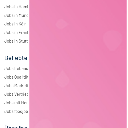
Jobs in Hamburg
Jobs in München
Jobs in Köln
Jobs in Frankfurt
Jobs in Stuttgart
Beliebte Jobs
Jobs Lebensmitteltechnologie
Jobs Qualitätsmanagement
Jobs Marketing
Jobs Vertrieb
Jobs mit Homeoffice
Jobs foodjobs Active Sourcing
Über foodjobs