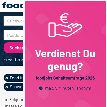
30km
Verdienst Du
Erweiterte Suche
genug?
Food Ingredients...
Feinkost /...
foodjobs Gehaltsumfrage 2026
Schweiz
max. 5 Minuten | anonym
Im Folgenden finden Sie einen Überblick über alle
unsere Food Ingredients / Flavors Feinkost /