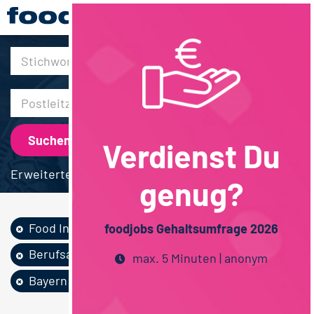
30km
Verdienst Du
Erweiterte Suche
genug?
Food Ingredients...
Molkereiprodukte
foodjobs Gehaltsumfrage 2026
Berufsausbildung
Betriebswirtschaft
max. 5 Minuten | anonym
Bayern