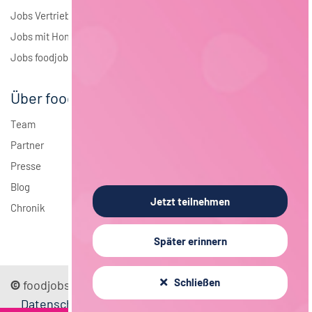
Jobs Vertrieb
Jobs mit Homeoffice
Jobs foodjobs Active Sourcing
Über foodjobs
Team
Partner
Presse
Blog
Jetzt teilnehmen
Chronik
Später erinnern
Schließen
©
foodjobs GmbH
Sitemap
Impressum
Datenschutz
Mediadaten
FAQ
AGB