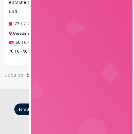
entscheidende Zutat für unseren Erfolg mit Frucht-
und...
22-07-2026
foodjobs Active Sourcing GmbH
Geretsried bei München
50 T€ - 70 T€ pro Jahr
,
60 T€ - 80 T€ pro Jahr
,
70 T€ - 90 T€ pro Jahr
Jobs per E-Mail
Suche speichern
Nach Kategorien
Nach Fachrichtung
Nach Funktion
Nach Region