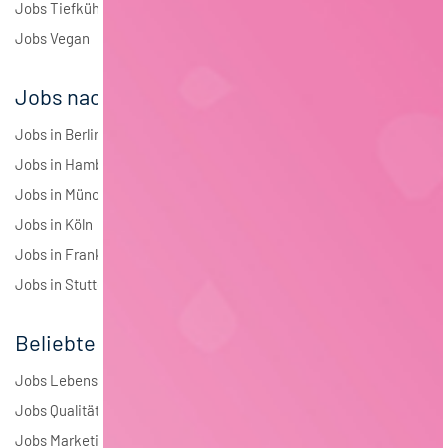
Jobs Tiefkühlkost
Jobs Vegan
Jobs nach Städten
Jobs in Berlin
Jobs in Hamburg
Jobs in München
Jobs in Köln
Jobs in Frankfurt
Jobs in Stuttgart
Beliebte Jobs
Jobs Lebensmitteltechnologie
Jobs Qualitätsmanagement
Jobs Marketing