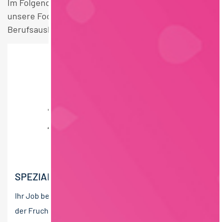
Im Folgenden finden Sie einen Überblick über alle
unsere Food Ingredients / Flavors Molkereiprodukte
Berufsausbildung Betriebswirtschaft Bayern Stellen.
SPEZIALIST DEMAND PLANNING (M/W/D)
Ihr Job bei Bagusat! Bei Bagusat entsteht aus Frucht
der Fruchtgenuss! Unsere MitarbeiterInnen sind die