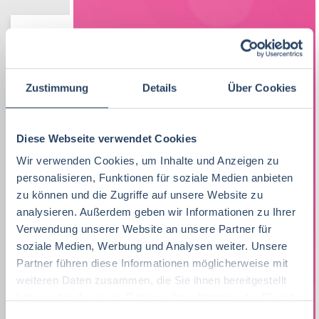
Vertrieb
34
Lebensmitteltechnologie
Produktion
Bayern
52
38
81
Lebensmitteltechnologie
76
Betriebswirtschaft
QM / QS
Baden-Württemberg
29
63
37
Zustimmung
Details
Über Cookies
Praktikum, Trainee
30
Ernährungswissenschaften/
Vertrieb
Nordrhein-Westfalen
63
37
21
Ökotrophologie
Marketing
8
F&E
Niedersachsen
24
16
Diese Webseite verwendet Cookies
Lebensmitteltechnik
63
Lebensmitteltechnik
68
Wir verwenden Cookies, um Inhalte und Anzeigen zu
Technik
Thüringen
12
17
personalisieren, Funktionen für soziale Medien anbieten
Wirtschaftswissenschaften
53
Fachkräfte, Führungskräfte
122
zu können und die Zugriffe auf unsere Website zu
Einkauf
Hamburg
14
12
analysieren. Außerdem geben wir Informationen zu Ihrer
Lebensmittelmanagement
40
Einkauf
14
Logistik / SCM
Hessen
11
8
Verwendung unserer Website an unsere Partner für
Volkswirtschaft
39
soziale Medien, Werbung und Analysen weiter. Unsere
Lebensmittelchemie
34
Marketing
Rheinland-Pfalz
10
8
Partner führen diese Informationen möglicherweise mit
Lebensmittelchemie
36
weiteren Daten zusammen, die Sie ihnen bereitgestellt
Bio / Naturprodukte
21
Unternehmensführung
Schleswig-Holstein
5
8
haben oder die sie im Rahmen Ihrer Nutzung der Dienste
Molkereiwirtschaft
31
QM, QS
37
gesammelt haben.
E