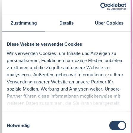
10-07-2026
VAN HEES GmbH
Walluf
Zustimmung
Details
Über Cookies
Jobs per E-Mail
Suche speichern
Diese Webseite verwendet Cookies
Wir verwenden Cookies, um Inhalte und Anzeigen zu
Nach Kategorien
Nach Fachrichtung
personalisieren, Funktionen für soziale Medien anbieten
zu können und die Zugriffe auf unsere Website zu
Nach Funktion
Nach Region
analysieren. Außerdem geben wir Informationen zu Ihrer
Verwendung unserer Website an unsere Partner für
soziale Medien, Werbung und Analysen weiter. Unsere
Partner führen diese Informationen möglicherweise mit
Vertrieb
33
Lebensmitteltechnologie
Produktion
Bayern
52
38
81
weiteren Daten zusammen, die Sie ihnen bereitgestellt
haben oder die sie im Rahmen Ihrer Nutzung der Dienste
Lebensmitteltechnologie
76
Betriebswirtschaft
QM / QS
Baden-Württemberg
29
63
37
gesammelt haben.
E
Praktikum, Trainee
29
Notwendig
i
Ernährungswissenschaften/
Vertrieb
Nordrhein-Westfalen
63
37
21