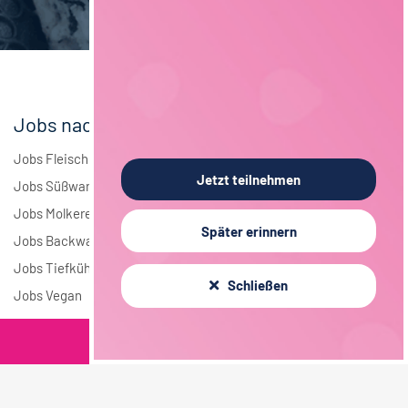
Elektrotechnik
4
Andere
1
Jobs nach Branchen
Jobs Fleisch
Jetzt teilnehmen
Jobs Süßwaren
Jobs Molkerei
Später erinnern
Jobs Backwaren
Jobs Tiefkühlkost
Schließen
Jobs Vegan
Filterkriterien
Jobs nach Städten
Jobs in Berlin