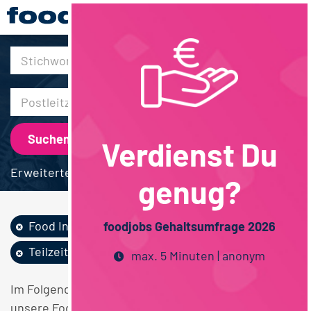
30km
Verdienst Du
Erweiterte Suche
genug?
Food Ingredients...
QM / QS
foodjobs Gehaltsumfrage 2026
Teilzeit
Hessen
max. 5 Minuten | anonym
Im Folgenden finden Sie einen Überblick über alle
unsere Food Ingredients / Flavors QM / QS Teilzeit