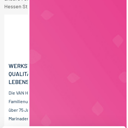
Hessen Stellen.
WERKSTUDENT (M/W/D)
QUALITÄTSMANAGEMENT UND
LEBENSMITTELRECHT
Die VAN HEES GmbH ist ein führendes
Familienunternehmen in der Lebensmittelindustrie mit
über 75 Jahren Erfahrung. Als Spezialist für Gewürze,
Marinaden,...