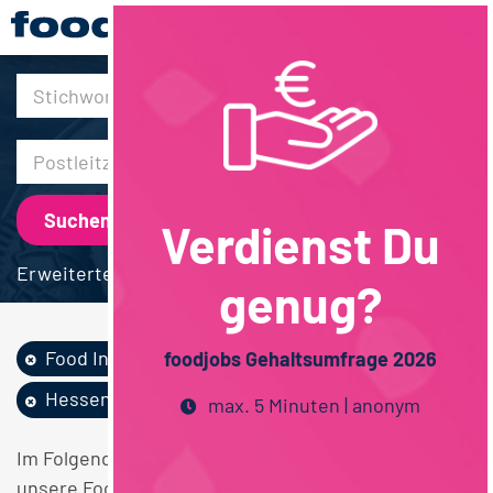
30km
Verdienst Du
Erweiterte Suche
genug?
Food Ingredients...
QM / QS
foodjobs Gehaltsumfrage 2026
Hessen
max. 5 Minuten | anonym
Im Folgenden finden Sie einen Überblick über alle
unsere Food Ingredients / Flavors QM / QS Hessen