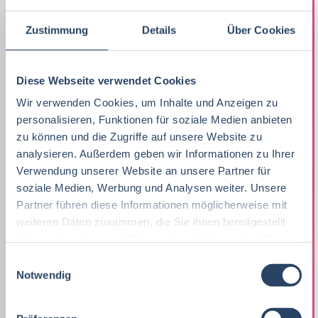
Ökotrophologie
Marketing
9
F&E
Hamburg
34
21
Zustimmung
Details
Über Cookies
Lebensmitteltechnik
71
Lebensmitteltechnik
66
Technik
Niedersachsen
18
18
Wirtschaftswissenschaften
60
Fachkräfte, Führungskräfte
119
Einkauf
Hessen
14
14
Diese Webseite verwendet Cookies
Lebensmittelmanagement
46
Wir verwenden Cookies, um Inhalte und Anzeigen zu
Einkauf
14
Marketing
Thüringen
12
12
personalisieren, Funktionen für soziale Medien anbieten
Volkswirtschaft
46
Lebensmittelchemie
31
zu können und die Zugriffe auf unsere Website zu
Logistik / SCM
Rheinland-Pfalz
10
7
analysieren. Außerdem geben wir Informationen zu Ihrer
Lebensmittelchemie
44
Bio / Naturprodukte
20
Verwendung unserer Website an unsere Partner für
Personal
Schleswig-Holstein
6
9
soziale Medien, Werbung und Analysen weiter. Unsere
Molkereiwirtschaft
33
QM, QS
37
Sonstige
Mecklenburg-Vorpommern
5
7
Partner führen diese Informationen möglicherweise mit
Biochemie
23
weiteren Daten zusammen, die Sie ihnen bereitgestellt
Ökotrophologie
60
Finanzen
Berlin
5
6
haben oder die sie im Rahmen Ihrer Nutzung der Dienste
Agrarmanagement
22
gesammelt haben.
Nachhaltigkeit
0
E
Lebensmittelrecht
Deutschlandweit
4
5
Notwendig
i
Wirtschaftsingenieurwesen
21
F & E
21
Unternehmensführung
Sachsen-Anhalt
4
5
n
w
Agrarwissenschaften
21