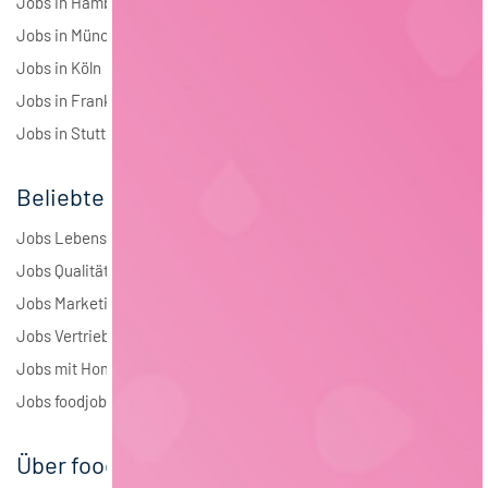
Jobs in Hamburg
Jobs in München
Jobs in Köln
Jobs in Frankfurt
Jobs in Stuttgart
Beliebte Jobs
Jobs Lebensmitteltechnologie
Jobs Qualitätsmanagement
Jobs Marketing
Jobs Vertrieb
Jobs mit Homeoffice
Jobs foodjobs Active Sourcing
Über foodjobs