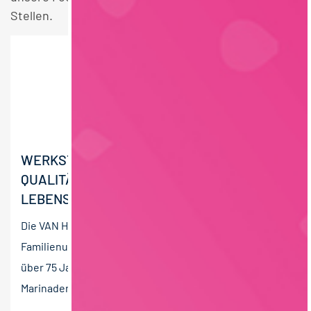
Stellen.
WERKSTUDENT (M/W/D)
QUALITÄTSMANAGEMENT UND
LEBENSMITTELRECHT
Die VAN HEES GmbH ist ein führendes
Familienunternehmen in der Lebensmittelindustrie mit
über 75 Jahren Erfahrung. Als Spezialist für Gewürze,
Marinaden,...