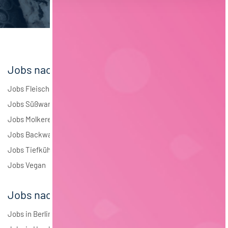
Elektrotechnik
3
Andere
2
Jobs nach Branchen
Jobs Fleisch
Jobs Süßwaren
Jobs Molkerei
Jobs Backwaren
Jobs Tiefkühlkost
Jobs Vegan
Jobs nach Städten
Jobs in Berlin