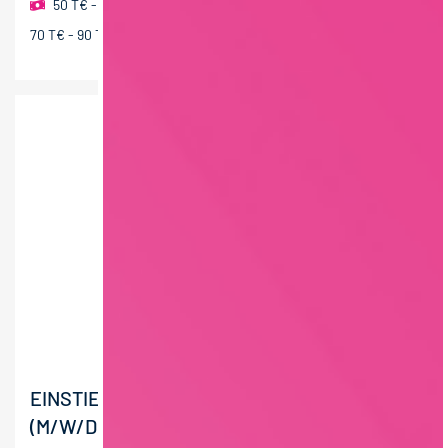
50 T€ - 70 T€ pro Jahr
,
60 T€ - 80 T€ pro Jahr
,
70 T€ - 90 T€ pro Jahr
EINSTIEG ALS COMMERCIAL MANAGER:IN
(M/W/D) B2B