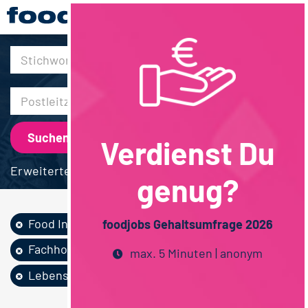
30km
Verdienst Du
Erweiterte Suche
genug?
Food Ingredients...
Vertrieb
foodjobs Gehaltsumfrage 2026
Fachhochschulstudium
max. 5 Minuten | anonym
Lebensmittelmanag...