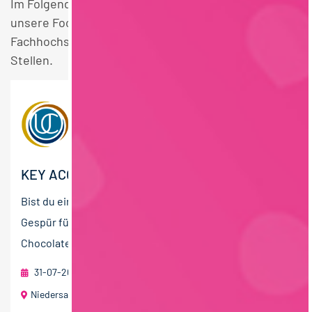
Im Folgenden finden Sie einen Überblick über alle
unsere Food Ingredients / Flavors Vertrieb
Fachhochschulstudium Lebensmittelmanagement
Stellen.
KEY ACCOUNT MANAGER (M/W/D) EXPORT
Bist du ein strategischer Vertriebsexperte mit einem
Gespür für die süße Seite des Lebens? Die United
Chocolate Gruppe ist ein dynamischer und...
31-07-2026
foodjobs Active Sourcing GmbH
Niedersachsen