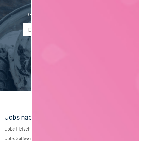
Schweiz
2
Getränketechnologie
13
Gib hier Deine E-Mail Adresse ein:
Saarland
2
Mechatronik
8
Liechtenstein
1
Verpackungstechnik
6
Maschinenbau
6
Brauwesen
5
Elektrotechnik
4
Andere
2
Jobs nach Branchen
Jobs Fleisch
Jobs Süßwaren