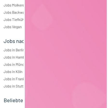
Jobs Molkerei
Jobs Backwaren
Jobs Tiefkühlkost
Jobs Vegan
Jobs nach Städten
Jobs in Berlin
Jobs in Hamburg
Jobs in München
Jobs in Köln
Jobs in Frankfurt
Jobs in Stuttgart
Beliebte Jobs