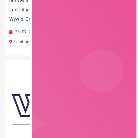
dem Gebiet der Entwicklung und Vermarktung von
Lecithinen, Ölen und Fetten. Wir gehören zur Stern-
Wywiol Gruppe,...
24-07-2026
Stern-Wywiol Gruppe GmbH & Co. KG
Hamburg