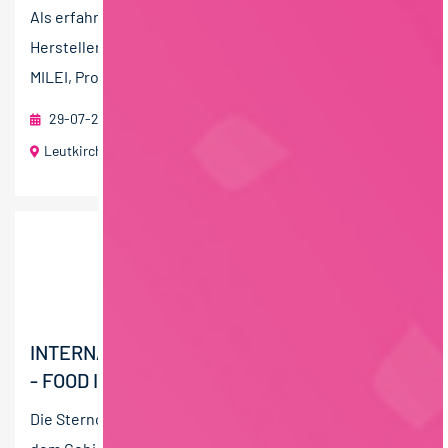
Als erfahrener Proteinexperte und weltweit größter
Hersteller von Lactoferrin liefert unser Kunde, die
MILEI, Produkte in die ganze Welt und das inmitten...
29-07-2026
foodjobs Active Sourcing GmbH
Leutkirch im Allgäu
40 T€ - 60 T€ pro Jahr
INTERNATIONAL SALES MANAGER (M/W/D)
- FOOD INGREDIENTS
Die Sternchemie ist ein innovatives Unternehmen auf