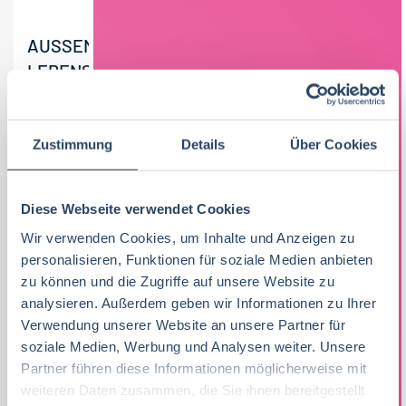
AUSSENDIENSTMITARBEITER (M/W/D) – L
EBENSMITTELINDUSTRIE B2B
Wir sind ein innovatives und erfolgreiches
Unternehmen mit 20 Mitarbeitern in einer
Zustimmung
Details
Über Cookies
internationalen Gruppe mit Sitz in Versmold. Wir haben
uns auf die Herstellung und...
Diese Webseite verwendet Cookies
09-07-2026
Alfred Willich Produktions GmbH
Wir verwenden Cookies, um Inhalte und Anzeigen zu
Deutschlandweit und angrenzende Länder der EU
personalisieren, Funktionen für soziale Medien anbieten
zu können und die Zugriffe auf unsere Website zu
80 T€ - 100 T€ pro Jahr
,
100 T€ - 150 T€ pro Jahr
,
analysieren. Außerdem geben wir Informationen zu Ihrer
60 T€ - 80 T€ pro Jahr
Verwendung unserer Website an unsere Partner für
soziale Medien, Werbung und Analysen weiter. Unsere
Partner führen diese Informationen möglicherweise mit
weiteren Daten zusammen, die Sie ihnen bereitgestellt