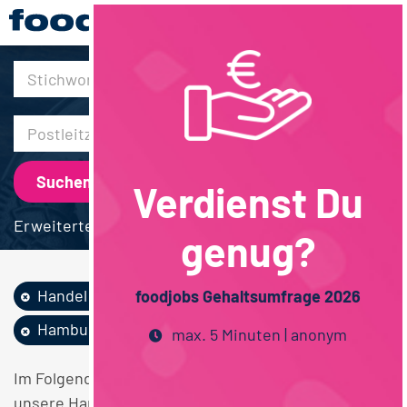
30km
Verdienst Du
Erweiterte Suche
genug?
Handel
Feinkost /...
Vollzeit
foodjobs Gehaltsumfrage 2026
Hamburg
max. 5 Minuten | anonym
Im Folgenden finden Sie einen Überblick über alle
unsere Handel Feinkost / Convenience / Saucen