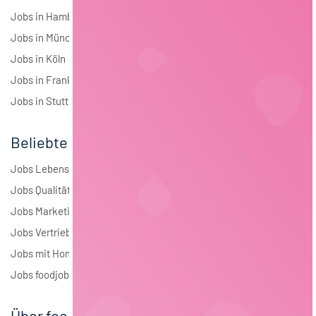
Jobs in Hamburg
Jobs in München
Jobs in Köln
Jobs in Frankfurt
Jobs in Stuttgart
Beliebte Jobs
Jobs Lebensmitteltechnologie
Jobs Qualitätsmanagement
Jobs Marketing
Jobs Vertrieb
Jobs mit Homeoffice
Jobs foodjobs Active Sourcing
Über foodjobs