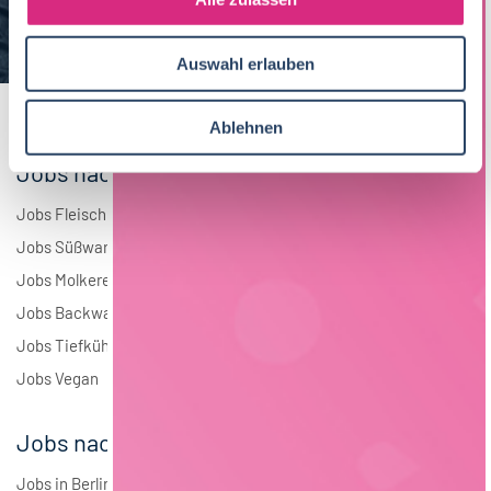
a
Elektrotechnik
4
u
Auswahl erlauben
s
Andere
1
w
a
Ablehnen
h
Jobs nach Branchen
l
Jobs Fleisch
Jobs Süßwaren
Jobs Molkerei
Jobs Backwaren
Jobs Tiefkühlkost
Jobs Vegan
Jobs nach Städten
Jobs in Berlin