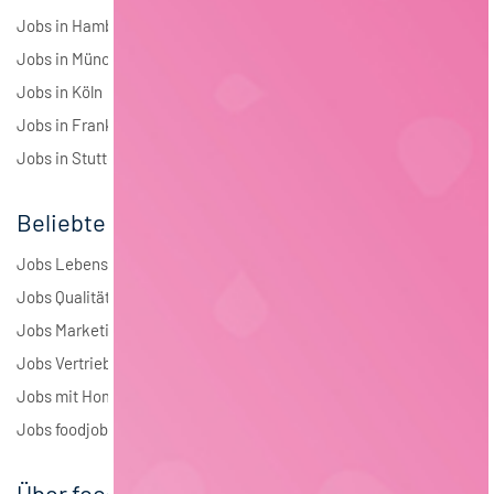
Jobs in Hamburg
Jobs in München
Jobs in Köln
Jobs in Frankfurt
Jobs in Stuttgart
Beliebte Jobs
Jobs Lebensmitteltechnologie
Jobs Qualitätsmanagement
Jobs Marketing
Jobs Vertrieb
Jobs mit Homeoffice
Jobs foodjobs Active Sourcing
Über foodjobs