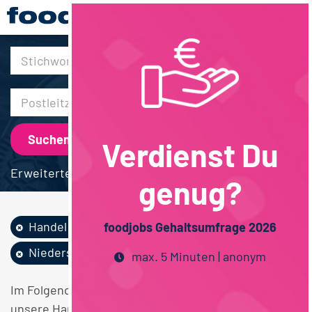
30km
Verdienst Du
Erweiterte Suche
genug?
Handel
Vegan
QM / QS
foodjobs Gehaltsumfrage 2026
Niedersachsen
max. 5 Minuten | anonym
Im Folgenden finden Sie einen Überblick über alle
unsere Handel Vegan QM / QS Niedersachsen