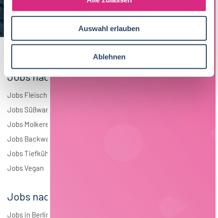
a
Elektrotechnik
4
u
Auswahl erlauben
s
Andere
1
w
a
Ablehnen
h
Jobs nach Branchen
l
Jobs Fleisch
Jobs Süßwaren
Jobs Molkerei
Jobs Backwaren
Jobs Tiefkühlkost
Jobs Vegan
Jobs nach Städten
Jobs in Berlin