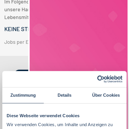
Im Folgenden finden Sie einen Überblick über alle
unsere Handel Vegan Vertrieb Techniker / Meister
Lebensmittelmanagement Bayern Stellen.
KEINE STELLENANGEBOTE GEFUNDEN.
Jobs per E-Mail
Suche speichern
Nach Kategorien
Nach Fachrichtung
Nach Funktion
Nach Region
Zustimmung
Details
Über Cookies
Vertrieb
33
Diese Webseite verwendet Cookies
Lebensmitteltechnologie
Produktion
Bayern
38
81
51
Wir verwenden Cookies, um Inhalte und Anzeigen zu
Lebensmitteltechnologie
76