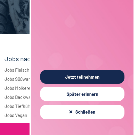
Brauwesen
4
Elektrotechnik
4
Andere
1
Jobs nach Branchen
Jobs Fleisch
Jetzt teilnehmen
Jobs Süßwaren
Jobs Molkerei
Später erinnern
Jobs Backwaren
Jobs Tiefkühlkost
Schließen
Jobs Vegan
Filterkriterien
Jobs nach Städten