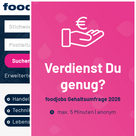
30km
Verdienst Du
Erweiterte Suche
genug?
Handel
Vegan
Vertrieb
foodjobs Gehaltsumfrage 2026
Techniker / Meister
max. 5 Minuten | anonym
Lebensmittelmanag...
Bayern