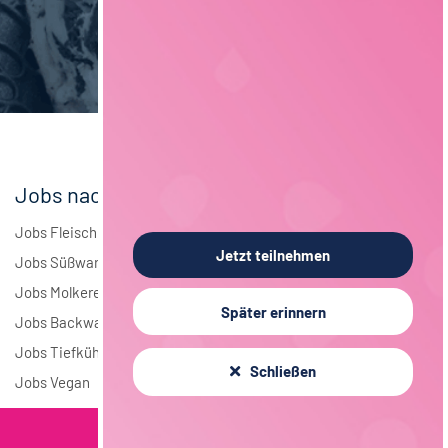
Brauwesen
5
Elektrotechnik
4
Andere
2
Jobs nach Branchen
Jobs Fleisch
Jetzt teilnehmen
Jobs Süßwaren
Jobs Molkerei
Später erinnern
Jobs Backwaren
Jobs Tiefkühlkost
Schließen
Jobs Vegan
Filterkriterien
Jobs nach Städten