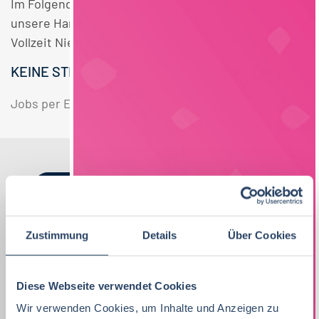
Im Folgenden finden Sie einen Überblick über alle
unsere Handel Vertrieb Lebensmitteltechnologie
Vollzeit Niedersachsen Stellen.
KEINE STELLENANGEBOTE GEFUNDEN.
Jobs per E-Mail
Suche speichern
Nach Kategorien
Nach Fachrichtung
Nach Funktion
Nach Region
Zustimmung
Details
Über Cookies
Vertrieb
34
Diese Webseite verwendet Cookies
Lebensmitteltechnologie
QM / QS
Bayern
42
99
57
Wir verwenden Cookies, um Inhalte und Anzeigen zu
Lebensmitteltechnologie
76