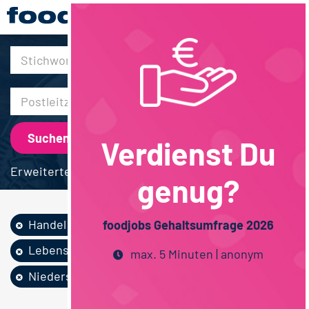
30km
Verdienst Du
Erweiterte Suche
genug?
Handel
Vertrieb
foodjobs Gehaltsumfrage 2026
Lebensmitteltechn...
Vollzeit
max. 5 Minuten | anonym
Niedersachsen