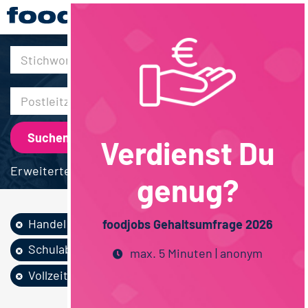
30km
Verdienst Du
Erweiterte Suche
genug?
Handel
Vertrieb
foodjobs Gehaltsumfrage 2026
Schulabschluss
Lebensmitteltechn...
max. 5 Minuten | anonym
Vollzeit
Bayern