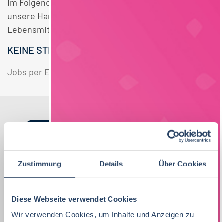
Im Folgenden finden Sie einen Überblick über alle
unsere Handel Vertrieb Schulabschluss
Lebensmitteltechnologie Vollzeit Bayern Stellen.
KEINE STELLENANGEBOTE GEFUNDEN.
Jobs per E-Mail
Suche speichern
Nach Kategorien
Nach Fachrichtung
Nach Funktion
Nach Region
Zustimmung
Details
Über Cookies
Vertrieb
33
Diese Webseite verwendet Cookies
Lebensmitteltechnologie
Produktion
Bayern
38
81
51
Wir verwenden Cookies, um Inhalte und Anzeigen zu
Lebensmitteltechnologie
76