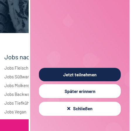
Brauwesen
4
Elektrotechnik
4
Andere
1
Jobs nach Branchen
Jobs Fleisch
Jetzt teilnehmen
Jobs Süßwaren
Jobs Molkerei
Später erinnern
Jobs Backwaren
Jobs Tiefkühlkost
Schließen
Jobs Vegan
Filterkriterien
Jobs nach Städten