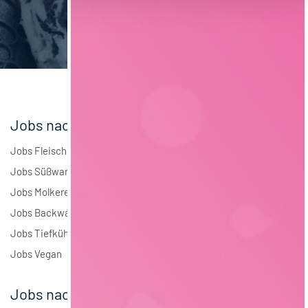
Brauwesen
4
Elektrotechnik
4
Andere
1
Jobs nach Branchen
Jobs Fleisch
Jobs Süßwaren
Jobs Molkerei
Jobs Backwaren
Jobs Tiefkühlkost
Jobs Vegan
Jobs nach Städten