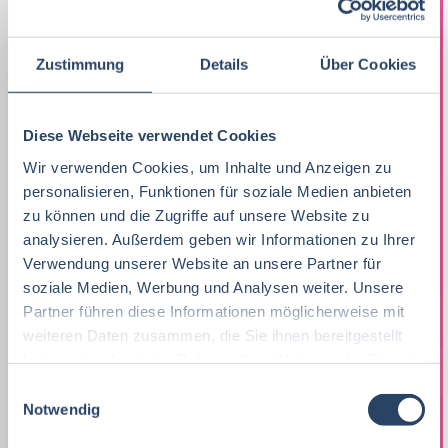
Praktikum, Trainee
30
Ernährungswissenschaften/
Vertrieb
Nordrhein-Westfalen
63
37
21
Ökotrophologie
Marketing
8
Zustimmung
Details
Über Cookies
F&E
Niedersachsen
24
16
Lebensmitteltechnik
63
Lebensmitteltechnik
68
Technik
Thüringen
12
17
Diese Webseite verwendet Cookies
Wirtschaftswissenschaften
53
Fachkräfte, Führungskräfte
122
Einkauf
Hamburg
14
12
Wir verwenden Cookies, um Inhalte und Anzeigen zu
Lebensmittelmanagement
40
Einkauf
14
personalisieren, Funktionen für soziale Medien anbieten
Logistik / SCM
Hessen
11
8
zu können und die Zugriffe auf unsere Website zu
Volkswirtschaft
39
Lebensmittelchemie
34
analysieren. Außerdem geben wir Informationen zu Ihrer
Marketing
Rheinland-Pfalz
10
8
Verwendung unserer Website an unsere Partner für
Lebensmittelchemie
36
Bio / Naturprodukte
21
Unternehmensführung
Schleswig-Holstein
5
8
soziale Medien, Werbung und Analysen weiter. Unsere
Partner führen diese Informationen möglicherweise mit
Molkereiwirtschaft
31
QM, QS
37
Personal
Mecklenburg-Vorpommern
4
7
weiteren Daten zusammen, die Sie ihnen bereitgestellt
Agrarmanagement
21
haben oder die sie im Rahmen Ihrer Nutzung der Dienste
Ökotrophologie
64
Finanzen
Deutschlandweit
4
5
gesammelt haben.
E
Agrarwissenschaften
21
Nachhaltigkeit
1
Notwendig
i
Lebensmittelrecht
Sachsen-Anhalt
3
5
n
Biochemie
18