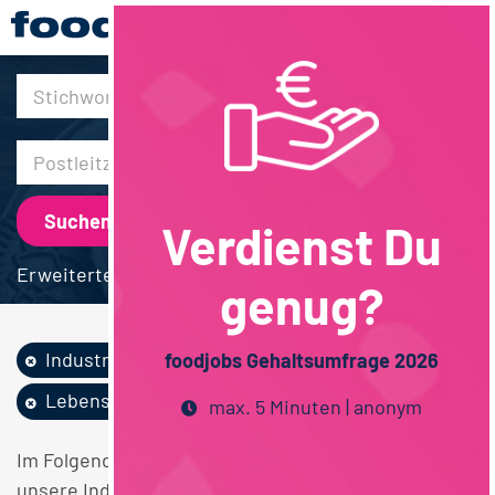
30km
Verdienst Du
Erweiterte Suche
genug?
Industrie
AfG / Bier
foodjobs Gehaltsumfrage 2026
Lebensmittelrecht
max. 5 Minuten | anonym
Im Folgenden finden Sie einen Überblick über alle
unsere Industrie AfG / Bier Lebensmittelrecht