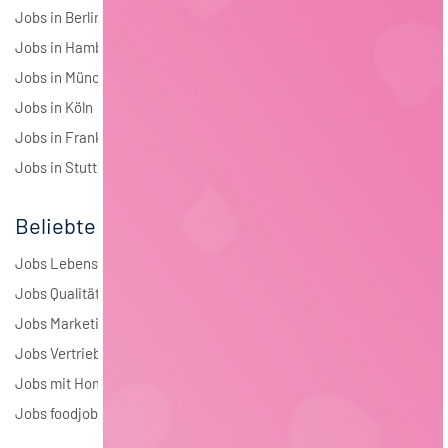
Jobs in Berlin
Jobs in Hamburg
Jobs in München
Jobs in Köln
Jobs in Frankfurt
Jobs in Stuttgart
Beliebte Jobs
Jobs Lebensmitteltechnologie
Jobs Qualitätsmanagement
Jobs Marketing
Jobs Vertrieb
Jobs mit Homeoffice
Jobs foodjobs Active Sourcing