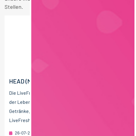
Stellen.
HEAD (M/W/D) OF PRODUCT DEVELOPMENT
Die LiveFresh GmbH ist ein innovatives Unternehmen
der Lebensmittelindustrie für frische und funktionelle
Getränke. Seit Gründung im Jahr 2016 hat sich
LiveFresh...
26-07-2026
RAU | FOOD RECRUITMENT GmbH