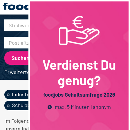
30km
Verdienst Du
Erweiterte Suche
genug?
Industrie
Feinkost /...
Vertrieb
foodjobs Gehaltsumfrage 2026
Schulabschluss
Lebensmittelmanag...
max. 5 Minuten | anonym
Im Folgenden finden Sie einen Überblick über alle
unsere Industrie Feinkost / Convenience / Saucen