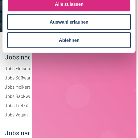
s
Alle zulassen
Brauwesen
4
a
u
Elektrotechnik
4
Auswahl erlauben
s
w
Andere
1
a
Ablehnen
h
l
Jobs nach Branchen
Jobs Fleisch
Jobs Süßwaren
Jobs Molkerei
Jobs Backwaren
Jobs Tiefkühlkost
Jobs Vegan
Jobs nach Städten