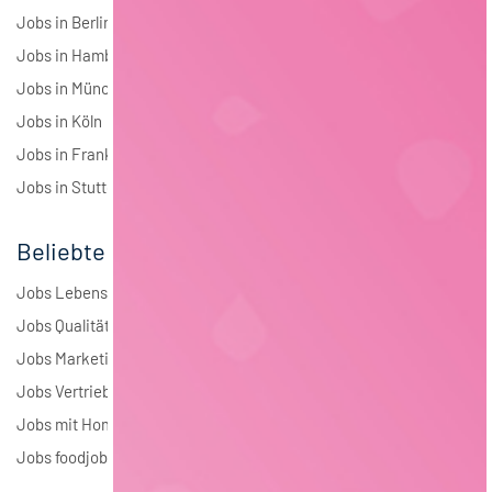
Jobs in Berlin
Jobs in Hamburg
Jobs in München
Jobs in Köln
Jobs in Frankfurt
Jobs in Stuttgart
Beliebte Jobs
Jobs Lebensmitteltechnologie
Jobs Qualitätsmanagement
Jobs Marketing
Jobs Vertrieb
Jobs mit Homeoffice
Jobs foodjobs Active Sourcing