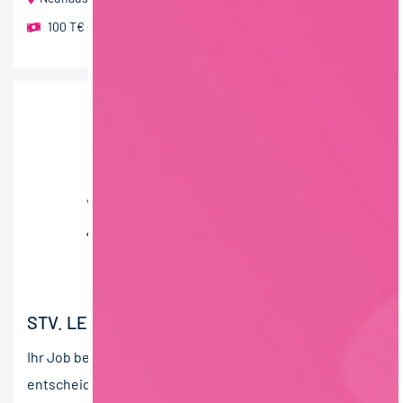
100 T€ - 150 T€ pro Jahr
STV. LEITUNG TECHNIK (M/W/D)
Ihr Job bei Bagusat! Unsere MitarbeiterInnen sind die
entscheidende Zutat für unseren Erfolg mit Frucht-