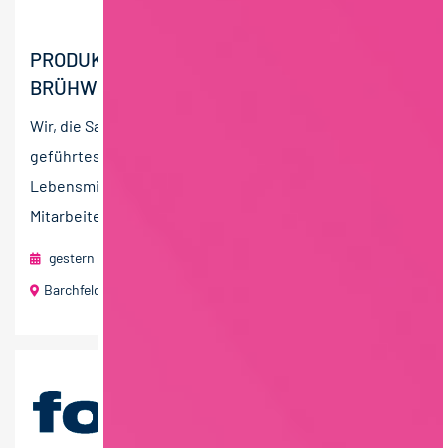
PRODUKTMANAGER
BRÜHWURSTSPEZIALITÄTEN (M/W/D).
Wir, die Sauels Gruppe, sind ein in fünfter Generation
geführtes Familienunternehmen der
Lebensmittelindustrie. Mit unseren über 900
Mitarbeitern stellen wir an...
gestern
Sauels Thüringen GmbH & Co. KG
Barchfeld-Immelborn, Thüringen
40 T€ - 60 T€ pro Jahr