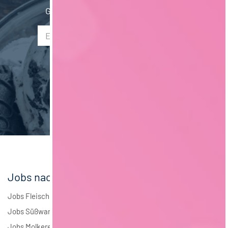
Verfahrenstechnik
12
Gib hier Deine E-Mail Adresse ein:
Saarland
2
Mechatronik
7
Liechtenstein
1
Verpackungstechnik
5
Maschinenbau
5
Brauwesen
4
Elektrotechnik
4
Andere
1
Jobs nach Branchen
Jobs Fleisch
Jobs Süßwaren
Jobs Molkerei