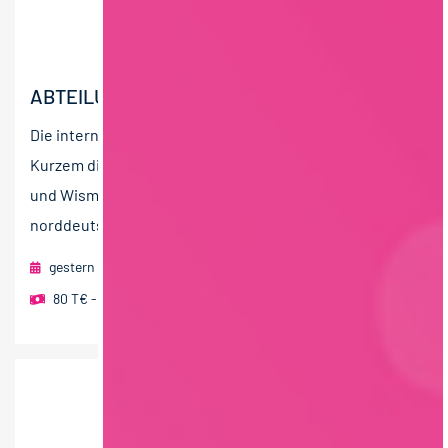
ABTEILUNGSLEITUNG (M/W/D) KÄSEREI
Die international erfolgreiche MEGGLE Group hat vor
Kurzem die Molkerei Rücker mit den Standorten Aurich
und Wismar übernommen. Hier werden
norddeutsche...
gestern
RAU | FOOD RECRUITMENT GmbH
Wismar
80 T€ - 100 T€ pro Jahr