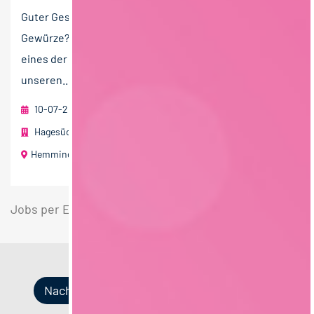
Guter Geschmack ist Ihre Leidenschaft und Sie lieben
Gewürze? Dann passen Sie perfekt zu uns! Wir sind
eines der führenden Gewürzwerke und sorgen mit
unseren...
10-07-2026
Hagesüd Interspice Gewürzwerke GmbH Member of Solina
Hemmingen bei Stuttgart
40 T€ - 60 T€ pro Jahr
Jobs per E-Mail
Suche speichern
Nach Kategorien
Nach Fachrichtung