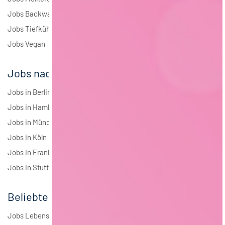
Jobs Backwaren
Jobs Tiefkühlkost
Jobs Vegan
Jobs nach Städten
Jobs in Berlin
Jobs in Hamburg
Jobs in München
Jobs in Köln
Jobs in Frankfurt
Jobs in Stuttgart
Beliebte Jobs
Jobs Lebensmitteltechnologie