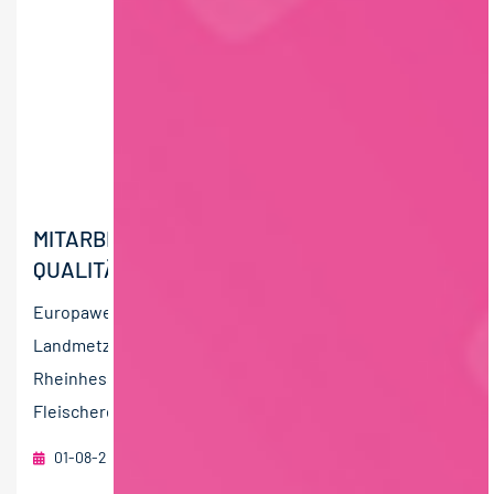
MITARBEITER (M/W/D)
QUALITÄTSSICHERUNG
Europaweit und auch vor Ort: Seit 1953 hat sich die
Landmetzgerei Sutter GmbH mit Sitz im Herzen
Rheinhessens zu einem mittelständischen
Fleischereibetrieb mit...
01-08-2026
Sutter GmbH
Gau-Bickelheim