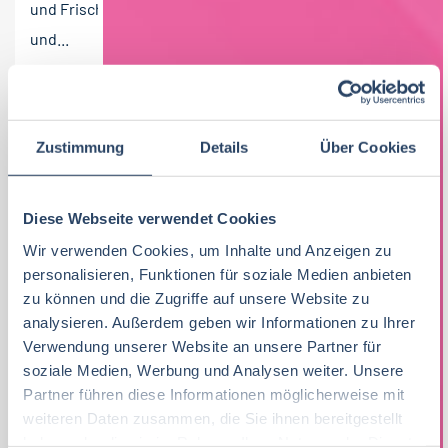
und Frischeprodukten für den Lebensmittelhandel
und...
23-07-2026
foodjobs Active Sourcing GmbH
Geretsried bei München
60 T€ - 80 T€ pro Jahr
,
70 T€ - 90 T€ pro Jahr
Zustimmung
Details
Über Cookies
Diese Webseite verwendet Cookies
Wir verwenden Cookies, um Inhalte und Anzeigen zu
personalisieren, Funktionen für soziale Medien anbieten
zu können und die Zugriffe auf unsere Website zu
analysieren. Außerdem geben wir Informationen zu Ihrer
Verwendung unserer Website an unsere Partner für
soziale Medien, Werbung und Analysen weiter. Unsere
Partner führen diese Informationen möglicherweise mit
weiteren Daten zusammen, die Sie ihnen bereitgestellt
haben oder die sie im Rahmen Ihrer Nutzung der Dienste