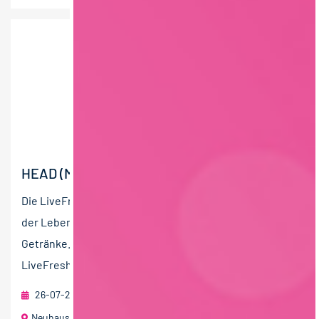
HEAD (M/W/D) OF PRODUCT DEVELOPMENT
Die LiveFresh GmbH ist ein innovatives Unternehmen
der Lebensmittelindustrie für frische und funktionelle
Getränke. Seit Gründung im Jahr 2016 hat sich
LiveFresh...
26-07-2026
RAU | FOOD RECRUITMENT GmbH
Neuhausen ob Eck mit Home Office