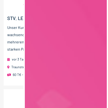
STV. LEITUNG TECHNIK (M/W/D)
Unser Kunde ist ein traditionsreicher und stark
wachsender Betrieb aus der Lebensmittelindustrie mit
mehreren Standorten in Deutschland. Dank eines
starken Partnerverbunds...
vor 3 Tagen
foodjobs Active Sourcing GmbH
Traunstein
60 T€ - 80 T€ pro Jahr
,
70 T€ - 90 T€ pro Jahr