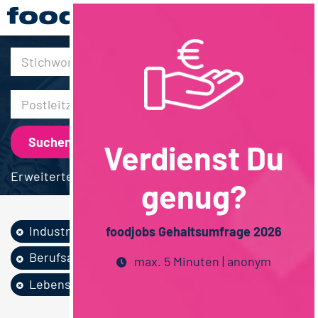
30km
Verdienst Du
Erweiterte Suche
genug?
Industrie
Feinkost /...
foodjobs Gehaltsumfrage 2026
Berufsausbildung
max. 5 Minuten | anonym
Lebensmitteltechnik