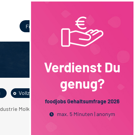
Login
Für Unternehmen
Verdienst Du
genug?
u
Vollzeit
Rheinland-Pfalz
foodjobs Gehaltsumfrage 2026
Industrie Molkereiprodukte Maschinenbau
max. 5 Minuten | anonym