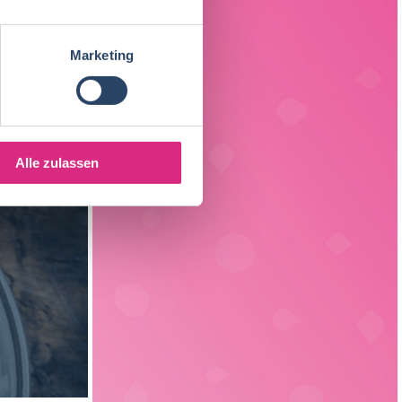
Fleischtechnologie
17
Sachsen
3
Getränketechnologie
13
Marketing
Liechtenstein
1
Verpackungstechnik
5
Elektrotechnik
4
Alle zulassen