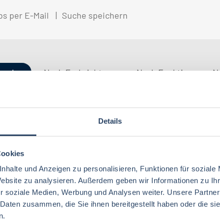
bs per E-Mail
Suche speichern
gorien
Nach Fachrichtung
Nach Funktion
N
Details
Ernährungswissenschaften/
QM / QS
Baden-Württemberg
29
63
37
Lebensmitteltechnologie
76
Ökotrophologie
Technik
Hamburg
12
17
Cookies
Lebensmitteltechnik
68
Wirtschaftswissenschaften
51
nhalte und Anzeigen zu personalisieren, Funktionen für soziale
Marketing
Rheinland-Pfalz
10
8
Lebensmittelchemie
34
Website zu analysieren. Außerdem geben wir Informationen zu I
Lebensmittelchemie
36
r soziale Medien, Werbung und Analysen weiter. Unsere Partner
Lebensmittelrecht
Deutschlandweit
3
5
Ökotrophologie
64
 Daten zusammen, die Sie ihnen bereitgestellt haben oder die s
Agrarwissenschaften
21
Nachhaltigkeit
Bremen
5
1
n.
Lebensmittelmanagement
39