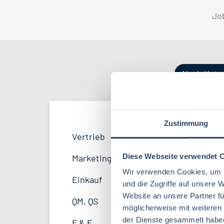
Jo
Nach Kate
Zustimmung
Produktion
Bayern
38
51
Vertrieb
33
Lebensmitteltechnologie
81
F&E
Niedersachsen
24
16
Diese Webseite verwendet 
Marketing
8
Betriebswirtschaft
61
Wir verwenden Cookies, um I
Logistik / SCM
Hessen
11
8
Einkauf
14
und die Zugriffe auf unsere 
Volkswirtschaft
38
Website an unsere Partner fü
Finanzen
Mecklenburg-Vorpommern
4
7
QM, QS
37
möglicherweise mit weiteren
Agrarmanagement
21
Sonstige
Berlin
2
5
der Dienste gesammelt habe
F & E
23