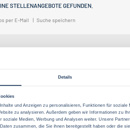
INE STELLENANGEBOTE GEFUNDEN.
bs per E-Mail
Suche speichern
gorien
Nach Fachrichtung
Nach Funktion
N
Details
Ernährungswissenschaften/
QM / QS
Baden-Württemberg
29
63
37
Lebensmitteltechnologie
76
Ökotrophologie
Cookies
Technik
Hamburg
12
17
Lebensmitteltechnik
68
nhalte und Anzeigen zu personalisieren, Funktionen für soziale
Wirtschaftswissenschaften
51
Website zu analysieren. Außerdem geben wir Informationen zu I
Marketing
Rheinland-Pfalz
10
8
Lebensmittelchemie
34
r soziale Medien, Werbung und Analysen weiter. Unsere Partner
Lebensmittelchemie
36
Lebensmittelrecht
Deutschlandweit
3
5
 Daten zusammen, die Sie ihnen bereitgestellt haben oder die s
Ökotrophologie
64