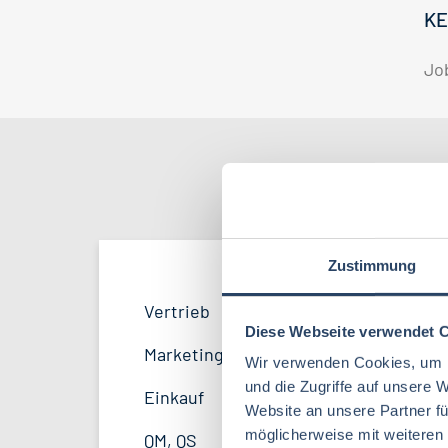
KE
Jo
Nach Kate
Zustimmung
Produktion
Bayern
38
51
Vertrieb
33
Lebensmitteltechnologie
81
Diese Webseite verwendet 
F&E
Niedersachsen
24
16
Marketing
8
Wir verwenden Cookies, um I
Betriebswirtschaft
61
und die Zugriffe auf unsere 
Logistik / SCM
Hessen
11
8
Einkauf
14
Website an unsere Partner fü
Volkswirtschaft
38
Finanzen
Mecklenburg-Vorpommern
4
7
möglicherweise mit weiteren
QM, QS
37