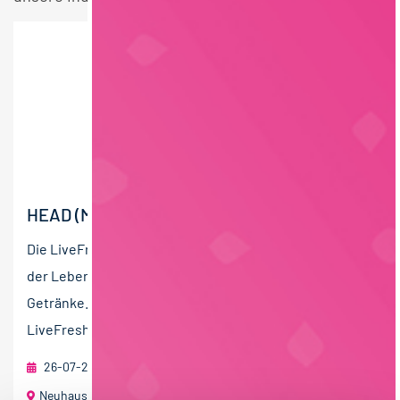
HEAD (M/W/D) OF PRODUCT DEVELOPMENT
Die LiveFresh GmbH ist ein innovatives Unternehmen
der Lebensmittelindustrie für frische und funktionelle
Getränke. Seit Gründung im Jahr 2016 hat sich
LiveFresh...
26-07-2026
RAU | FOOD RECRUITMENT GmbH
Neuhausen ob Eck mit Home Office