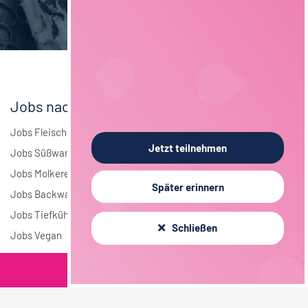
Elektrotechnik
4
Andere
2
Jobs nach Branchen
Jobs Fleisch
Jetzt teilnehmen
Jobs Süßwaren
Jobs Molkerei
Später erinnern
Jobs Backwaren
Jobs Tiefkühlkost
Schließen
Jobs Vegan
Filterkriterien
Jobs nach Städten
Jobs in Berlin