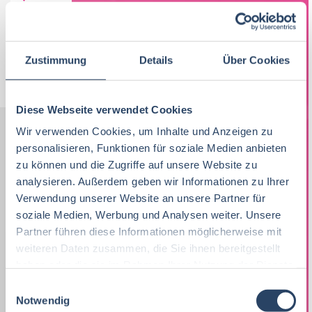
100 T€ - 150 T€ pro Jahr
Zustimmung
Details
Über Cookies
Jobs per E-Mail
Suche speichern
Diese Webseite verwendet Cookies
Wir verwenden Cookies, um Inhalte und Anzeigen zu
personalisieren, Funktionen für soziale Medien anbieten
Nach Kategorien
Nach Fachrichtung
zu können und die Zugriffe auf unsere Website zu
analysieren. Außerdem geben wir Informationen zu Ihrer
Nach Funktion
Nach Region
Verwendung unserer Website an unsere Partner für
soziale Medien, Werbung und Analysen weiter. Unsere
Partner führen diese Informationen möglicherweise mit
Vertrieb
34
weiteren Daten zusammen, die Sie ihnen bereitgestellt
Lebensmitteltechnologie
Vertrieb
Bayern
42
54
95
haben oder die sie im Rahmen Ihrer Nutzung der Dienste
Lebensmitteltechnologie
74
gesammelt haben.
Betriebswirtschaft
QM / QS
Baden-Württemberg
72
29
41
E
Notwendig
i
Praktikum, Trainee
29