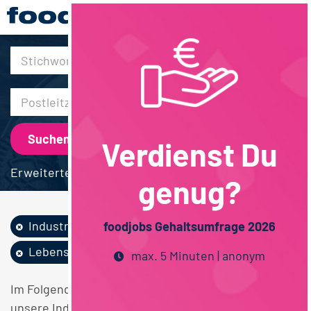
30km
Verdienst Du
Erweiterte Suche
genug?
Industrie
Vegan
foodjobs Gehaltsumfrage 2026
Lebensmittelrecht
max. 5 Minuten | anonym
Im Folgenden finden Sie einen Überblick über alle
unsere Industrie Vegan Lebensmittelrecht Stellen.