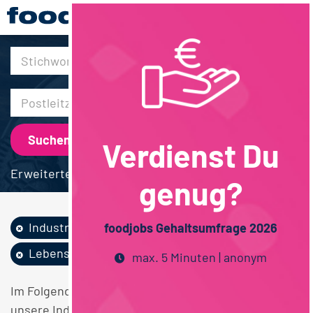
30km
Verdienst Du
Erweiterte Suche
genug?
Industrie
Wein / Sekt /...
foodjobs Gehaltsumfrage 2026
Lebensmittelrecht
Berufsausbildung
max. 5 Minuten | anonym
Im Folgenden finden Sie einen Überblick über alle
unsere Industrie Wein / Sekt / Spirituosen