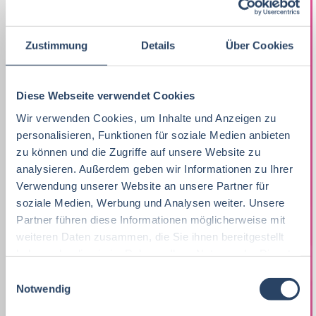
Ökotrophologie
Praktikum, Trainee
29
Vertrieb
Nordrhein-Westfalen
36
21
Lebensmitteltechnik
63
Marketing
8
Zustimmung
Details
Über Cookies
F&E
Niedersachsen
24
16
Betriebswirtschaft
61
Lebensmitteltechnik
68
Technik
Hamburg
12
17
Diese Webseite verwendet Cookies
Wirtschaftswissenschaften
51
Fachkräfte, Führungskräfte
121
Einkauf
Thüringen
14
11
Wir verwenden Cookies, um Inhalte und Anzeigen zu
Lebensmittelmanagement
39
Einkauf
14
personalisieren, Funktionen für soziale Medien anbieten
Logistik / SCM
Hessen
11
8
zu können und die Zugriffe auf unsere Website zu
Volkswirtschaft
38
Lebensmittelchemie
34
analysieren. Außerdem geben wir Informationen zu Ihrer
Marketing
Rheinland-Pfalz
10
8
Verwendung unserer Website an unsere Partner für
Lebensmittelchemie
36
Bio / Naturprodukte
21
Unternehmensführung
Schleswig-Holstein
5
8
soziale Medien, Werbung und Analysen weiter. Unsere
Partner führen diese Informationen möglicherweise mit
Molkereiwirtschaft
31
QM, QS
37
Finanzen
Mecklenburg-Vorpommern
4
7
weiteren Daten zusammen, die Sie ihnen bereitgestellt
Agrarmanagement
21
haben oder die sie im Rahmen Ihrer Nutzung der Dienste
Ökotrophologie
64
Lebensmittelrecht
Deutschlandweit
3
5
gesammelt haben.
E
Agrarwissenschaften
21
Nachhaltigkeit
1
Notwendig
i
Personal
Sachsen-Anhalt
3
5
n
Biochemie
18