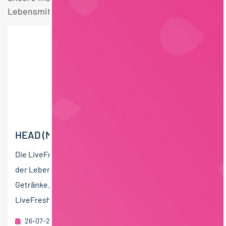
Lebensmittelrecht Berufsausbildung Stellen.
HEAD (M/W/D) OF PRODUCT DEVELOPMENT
Die LiveFresh GmbH ist ein innovatives Unternehmen
der Lebensmittelindustrie für frische und funktionelle
Getränke. Seit Gründung im Jahr 2016 hat sich
LiveFresh...
26-07-2026
RAU | FOOD RECRUITMENT GmbH