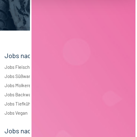
Brauwesen
4
Elektrotechnik
4
Andere
1
Jobs nach Branchen
Jobs Fleisch
Jobs Süßwaren
Jobs Molkerei
Jobs Backwaren
Jobs Tiefkühlkost
Jobs Vegan
Jobs nach Städten