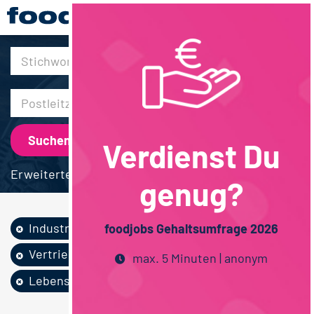
30km
Verdienst Du
Erweiterte Suche
genug?
Industrie
Wein / Sekt /...
foodjobs Gehaltsumfrage 2026
Vertrieb
Techniker / Meister
max. 5 Minuten | anonym
Lebensmittelmanag...
Vollzeit