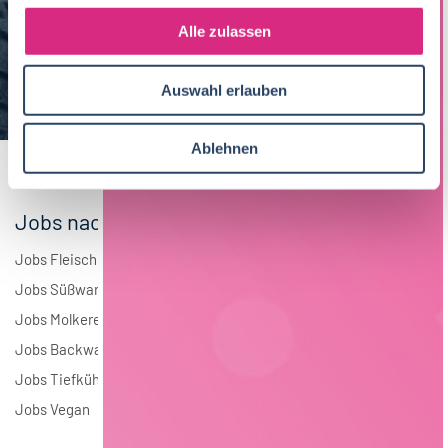
g
Maschinenbau
5
s
Alle zulassen
a
Brauwesen
4
u
Auswahl erlauben
s
Elektrotechnik
4
w
a
Andere
1
Ablehnen
h
l
Jobs nach Branchen
Jobs Fleisch
Jobs Süßwaren
Jobs Molkerei
Jobs Backwaren
Jobs Tiefkühlkost
Jobs Vegan