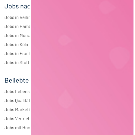
Jobs nach Städten
Jobs in Berlin
Jobs in Hamburg
Jobs in München
Jobs in Köln
Jobs in Frankfurt
Jobs in Stuttgart
Beliebte Jobs
Jobs Lebensmitteltechnologie
Jobs Qualitätsmanagement
Jobs Marketing
Jobs Vertrieb
Jobs mit Homeoffice