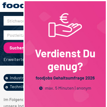
30km
Verdienst Du
Erweiterte Suche
genug?
Industrie
Lebensmittelrecht
foodjobs Gehaltsumfrage 2026
Techniker / Meister
Bayern
max. 5 Minuten | anonym
Im Folgenden finden Sie einen Überblick über alle
unsere Industrie Lebensmittelrecht Techniker /