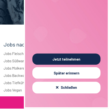
Brauwesen
4
Elektrotechnik
4
Andere
1
Jobs nach Branchen
Jobs Fleisch
Jetzt teilnehmen
Jobs Süßwaren
Jobs Molkerei
Später erinnern
Jobs Backwaren
Jobs Tiefkühlkost
Schließen
Jobs Vegan
Filterkriterien
Jobs nach Städten