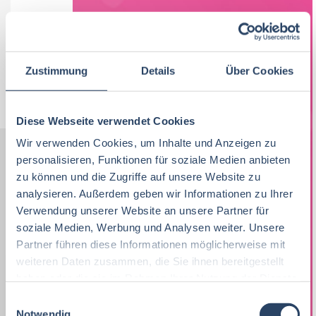
Bechtel
Schwarzenfeld
Zustimmung
Details
Über Cookies
Jobs per E-Mail
Suche speichern
Diese Webseite verwendet Cookies
Wir verwenden Cookies, um Inhalte und Anzeigen zu
personalisieren, Funktionen für soziale Medien anbieten
Nach Kategorien
Nach Fachrichtung
zu können und die Zugriffe auf unsere Website zu
analysieren. Außerdem geben wir Informationen zu Ihrer
Nach Funktion
Nach Region
Verwendung unserer Website an unsere Partner für
soziale Medien, Werbung und Analysen weiter. Unsere
Partner führen diese Informationen möglicherweise mit
weiteren Daten zusammen, die Sie ihnen bereitgestellt
Vertrieb
34
Lebensmitteltechnologie
Produktion
Bayern
52
38
81
haben oder die sie im Rahmen Ihrer Nutzung der Dienste
gesammelt haben.
Lebensmitteltechnologie
76
E
Betriebswirtschaft
QM / QS
Baden-Württemberg
29
63
37
Notwendig