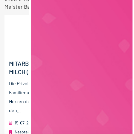
Meister Bayern Stellen.
MITARBEITER QUALITÄTSMANAGEMENT
MILCH (M/W/D)
Die Privatmolkerei Bechtel ist ein gewachsenes
Familienunternehmen mit Milchtradition seit 1908 im
Herzen der Oberpfalz. Mittlerweile zählt Bechtel zu
den...
15-07-2026
Naabtaler Milchwerke GmbH & Co. KG Privatmolkerei