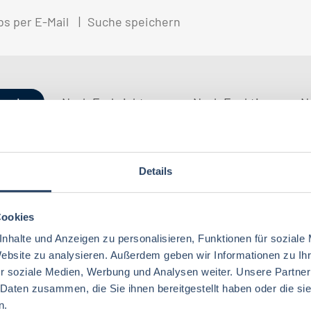
bs per E-Mail
Suche speichern
gorien
Nach Fachrichtung
Nach Funktion
N
Details
QM / QS
Baden-Württemberg
29
37
Lebensmitteltechnologie
76
Betriebswirtschaft
63
Technik
Thüringen
12
17
Cookies
Lebensmitteltechnik
68
Wirtschaftswissenschaften
53
nhalte und Anzeigen zu personalisieren, Funktionen für soziale
Marketing
Rheinland-Pfalz
10
8
Lebensmittelchemie
34
Website zu analysieren. Außerdem geben wir Informationen zu I
Lebensmittelchemie
36
r soziale Medien, Werbung und Analysen weiter. Unsere Partner
Finanzen
Deutschlandweit
4
5
Ökotrophologie
64
 Daten zusammen, die Sie ihnen bereitgestellt haben oder die s
Agrarwissenschaften
21
Nachhaltigkeit
Bremen
5
1
n.
Lebensmittelmanagement
40