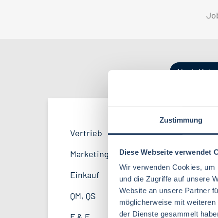
Jo
Nach Kate
Zustimmung
Produktion
Bayern
52
38
Vertrieb
34
Lebensmitteltechnologie
81
F&E
Niedersachsen
24
16
Diese Webseite verwendet 
Marketing
8
Lebensmitteltechnik
63
Wir verwenden Cookies, um I
Logistik / SCM
Hessen
11
8
Einkauf
14
und die Zugriffe auf unsere 
Volkswirtschaft
39
Website an unsere Partner fü
Personal
Mecklenburg-Vorpommern
4
7
QM, QS
37
möglicherweise mit weiteren
Agrarmanagement
21
Sonstige
Berlin
2
5
der Dienste gesammelt habe
F & E
23