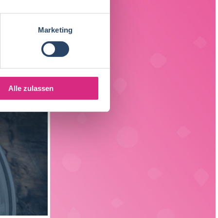
Fleischtechnologie
17
Sachsen
3
Getränketechnologie
13
Marketing
Liechtenstein
1
Verpackungstechnik
5
Elektrotechnik
4
Alle zulassen