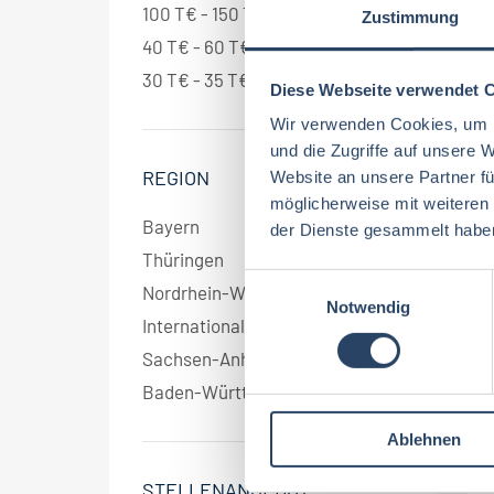
100 T€ - 150 T€ pro Jahr
1
Zustimmung
40 T€ - 60 T€ pro Jahr
1
30 T€ - 35 T€ pro Jahr
1
Diese Webseite verwendet 
Wir verwenden Cookies, um I
und die Zugriffe auf unsere 
REGION
Website an unsere Partner fü
möglicherweise mit weiteren
Bayern
5
der Dienste gesammelt habe
Thüringen
2
E
Nordrhein-Westfalen
2
Notwendig
i
International
1
n
Sachsen-Anhalt
1
w
i
Baden-Württemberg
1
l
Ablehnen
l
i
STELLENANGEBOT
g