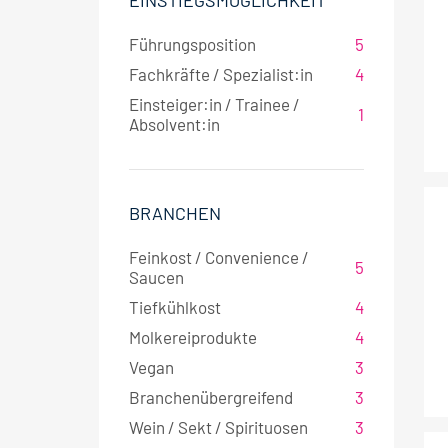
EINSTIEGSMÖGLICHKEIT
Führungsposition
5
Fachkräfte / Spezialist:in
4
Einsteiger:in / Trainee /
1
Absolvent:in
BRANCHEN
Feinkost / Convenience /
5
Saucen
Tiefkühlkost
4
Molkereiprodukte
4
Vegan
3
Branchenübergreifend
3
Wein / Sekt / Spirituosen
3