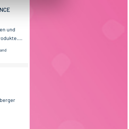
ENCE
gen und
odukte....
land
nberger