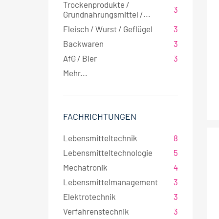
Trockenprodukte /
3
Grundnahrungsmittel /...
Fleisch / Wurst / Geflügel
3
Backwaren
3
AfG / Bier
3
Mehr...
FACHRICHTUNGEN
Lebensmitteltechnik
8
Lebensmitteltechnologie
5
Mechatronik
4
Lebensmittelmanagement
3
Elektrotechnik
3
Verfahrenstechnik
3