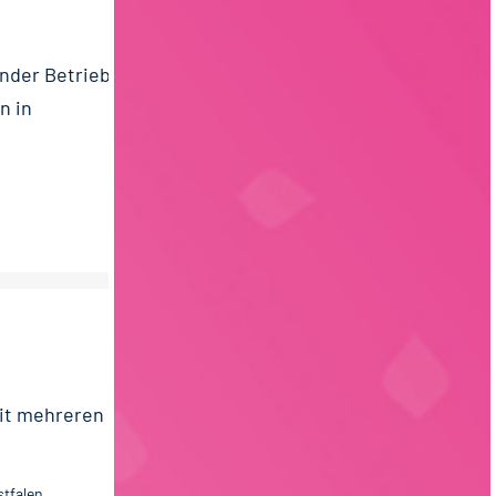
ender Betrieb
n in
it mehreren
tfalen