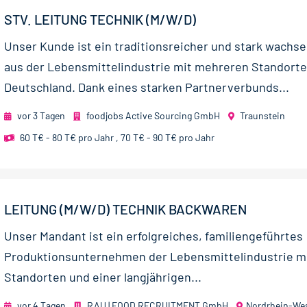
STV. LEITUNG TECHNIK (M/W/D)
Unser Kunde ist ein traditionsreicher und stark wachs
aus der Lebensmittelindustrie mit mehreren Standorte
Deutschland. Dank eines starken Partnerverbunds...
vor 3 Tagen
foodjobs Active Sourcing GmbH
Traunstein
60 T€ - 80 T€ pro Jahr
,
70 T€ - 90 T€ pro Jahr
LEITUNG (M/W/D) TECHNIK BACKWAREN
Unser Mandant ist ein erfolgreiches, familiengeführtes
Produktionsunternehmen der Lebensmittelindustrie m
Standorten und einer langjährigen...
vor 4 Tagen
RAU | FOOD RECRUITMENT GmbH
Nordrhein-Wes