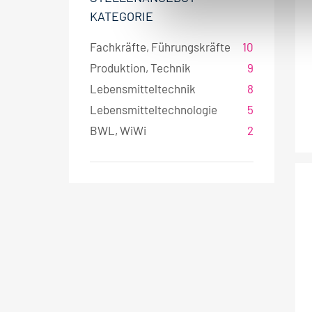
KATEGORIE
u
n
Fachkräfte, Führungskräfte
10
g
s
Produktion, Technik
9
a
Lebensmitteltechnik
8
u
Lebensmitteltechnologie
5
s
BWL, WiWi
2
w
a
h
l