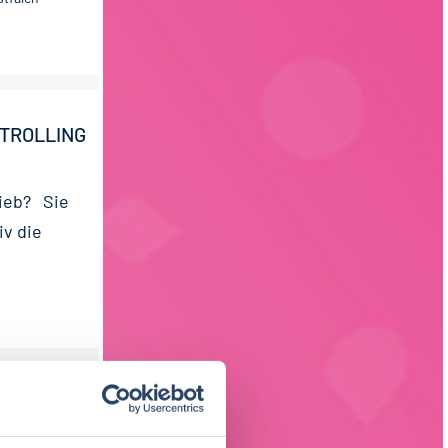
TROLLING
rieb? Sie
iv die
 mit starken