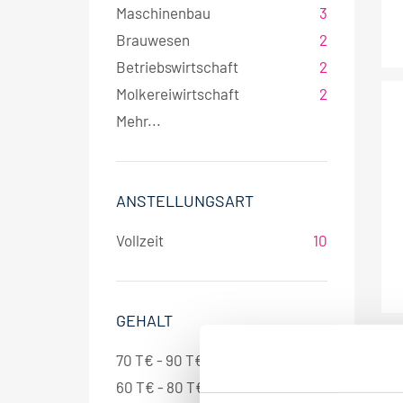
Maschinenbau
3
Brauwesen
2
Betriebswirtschaft
2
Molkereiwirtschaft
2
Mehr...
ANSTELLUNGSART
Vollzeit
10
GEHALT
70 T€ - 90 T€ pro Jahr
2
60 T€ - 80 T€ pro Jahr
2