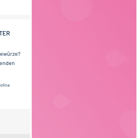
TER
Gewürze?
renden
olina