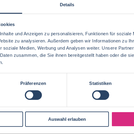
Details
Marken und hoher Innovationskraft. Der Standort in Eng
durch Investitionen in neue Technologien und...
Cookies
31-07-2026
RAU | FOOD RECRUITMENT GmbH
England, UK
nhalte und Anzeigen zu personalisieren, Funktionen für soziale
Website zu analysieren. Außerdem geben wir Informationen zu I
r soziale Medien, Werbung und Analysen weiter. Unsere Partner
 Daten zusammen, die Sie ihnen bereitgestellt haben oder die s
STV. LEITUNG TECHNIK (M/W/D)
n.
Ihr Job bei Bagusat! Unsere MitarbeiterInnen sind die
entscheidende Zutat für unseren Erfolg mit Frucht- un
Präferenzen
Statistiken
Frischeprodukten für den Lebensmittelhandel und...
23-07-2026
foodjobs Active Sourcing GmbH
Geretsried bei
60 T€ - 80 T€ pro Jahr
,
70 T€ - 90 T€ pro Jahr
Auswahl erlauben