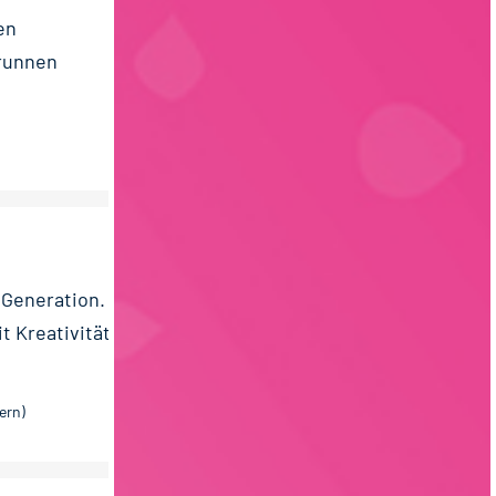
en
brunnen
r Generation.
t Kreativität
ern)