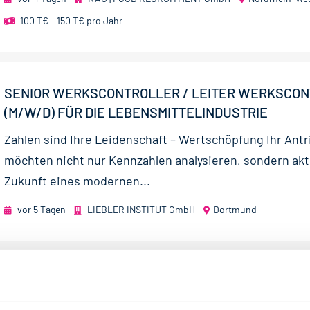
100 T€ - 150 T€ pro Jahr
SENIOR WERKSCONTROLLER / LEITER WERKSCON
(M/W/D) FÜR DIE LEBENSMITTELINDUSTRIE
Zahlen sind Ihre Leidenschaft – Wertschöpfung Ihr Ant
möchten nicht nur Kennzahlen analysieren, sondern akt
Zukunft eines modernen...
vor 5 Tagen
LIEBLER INSTITUT GmbH
Dortmund
PLANT MANAGER UK (M/W/D) DAIRY -PRODUCTS
International erfolgreiches, Lebensmittelunternehmen