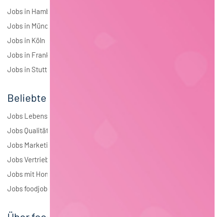
Jobs in Hamburg
Jobs in München
Jobs in Köln
Jobs in Frankfurt
Jobs in Stuttgart
Beliebte Jobs
Jobs Lebensmitteltechnologie
Jobs Qualitätsmanagement
Jobs Marketing
Jobs Vertrieb
Jobs mit Homeoffice
Jobs foodjobs Active Sourcing
Über foodjobs