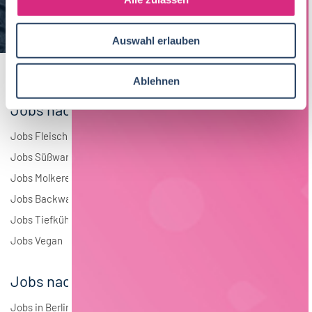
a
Elektrotechnik
4
u
Auswahl erlauben
s
Andere
1
w
a
Ablehnen
h
Jobs nach Branchen
l
Jobs Fleisch
Jobs Süßwaren
Jobs Molkerei
Jobs Backwaren
Jobs Tiefkühlkost
Jobs Vegan
Jobs nach Städten
Jobs in Berlin