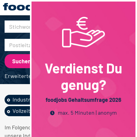
30km
Verdienst Du
Erweiterte Suche
genug?
Industrie
Techniker / Meister
foodjobs Gehaltsumfrage 2026
Vollzeit
Hamburg
max. 5 Minuten | anonym
Im Folgenden finden Sie einen Überblick über alle
unsere Industrie Techniker / Meister Vollzeit