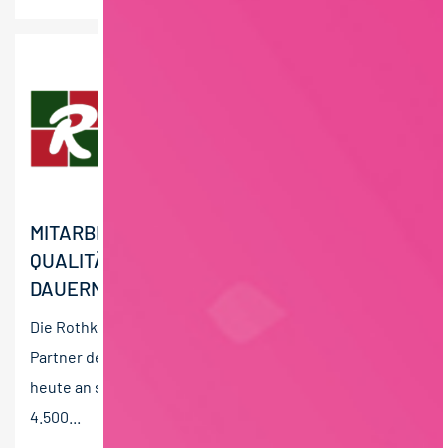
MITARBEITER FÜR DIE
QUALITÄTSSICHERUNG -
DAUERNACHTSCHICHT (M/W/D)
Die Rothkötter Unternehmensgruppe ist seit 1959
Partner der modernen Landwirtschaft und beschäftigt
heute an sieben Standorten in Norddeutschland ca.
4.500...