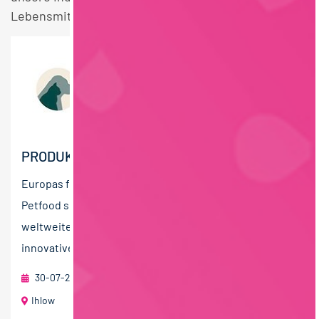
Lebensmitteltechnik Niedersachsen Stellen.
PRODUKTENTWICKLER – PETFOOD (M/W/D)
Europas führender Hersteller von Super-Premium
Petfood sucht DICH. Als Global-Player beliefern wir den
weltweiten Heimtierfachhandel mit hochwertigen,
innovativen und...
30-07-2026
Landguth Heimtiernahrung GmbH
Ihlow