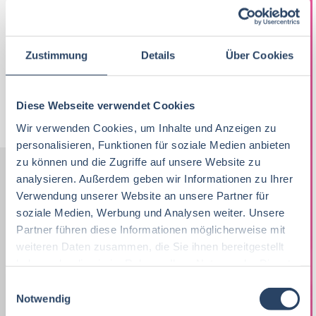
innovativen und...
18-07-2026
Landguth Heimtiernahrung GmbH
Zustimmung
Details
Über Cookies
Ihlow Riepe
Diese Webseite verwendet Cookies
Jobs per E-Mail
Suche speichern
Wir verwenden Cookies, um Inhalte und Anzeigen zu
personalisieren, Funktionen für soziale Medien anbieten
zu können und die Zugriffe auf unsere Website zu
analysieren. Außerdem geben wir Informationen zu Ihrer
Nach Kategorien
Nach Fachrichtung
Verwendung unserer Website an unsere Partner für
soziale Medien, Werbung und Analysen weiter. Unsere
Nach Funktion
Nach Region
Partner führen diese Informationen möglicherweise mit
weiteren Daten zusammen, die Sie ihnen bereitgestellt
haben oder die sie im Rahmen Ihrer Nutzung der Dienste
gesammelt haben.
E
Vertrieb
33
Lebensmitteltechnologie
Produktion
Bayern
38
81
51
Notwendig
i