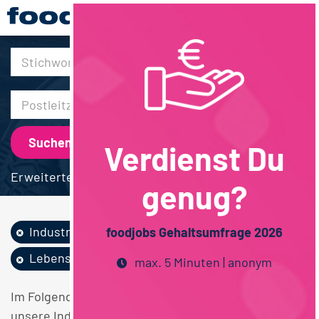
30km
Verdienst Du
Erweiterte Suche
genug?
Industrie
Techniker / Meister
foodjobs Gehaltsumfrage 2026
Lebensmitteltechnik
Niedersachsen
max. 5 Minuten | anonym
Im Folgenden finden Sie einen Überblick über alle
unsere Industrie Techniker / Meister