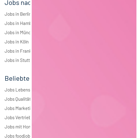
Jobs nach Städten
Jobs in Berlin
Jobs in Hamburg
Jobs in München
Jobs in Köln
Jobs in Frankfurt
Jobs in Stuttgart
Beliebte Jobs
Jobs Lebensmitteltechnologie
Jobs Qualitätsmanagement
Jobs Marketing
Jobs Vertrieb
Jobs mit Homeoffice
Jobs foodjobs Active Sourcing