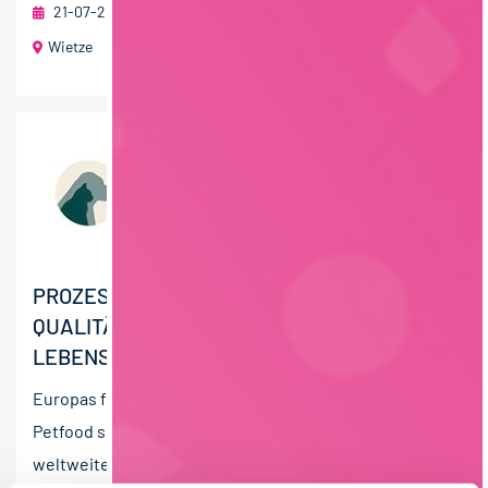
21-07-2026
Celler Land Frischgeflügel GmbH & Co. KG
Wietze
PROZESSMANAGER
QUALITÄTSMANAGEMENT -
LEBENSMITTELPRODUKTION (M/W/D)
Europas führender Hersteller von Super-Premium
Petfood sucht DICH. Als Global-Player beliefern wir den
weltweiten Heimtierfachhandel mit hochwertigen,