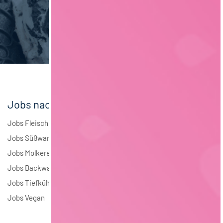
Maschinenbau
5
Brauwesen
4
Elektrotechnik
4
Andere
1
Jobs nach Branchen
Jobs Fleisch
Jobs Süßwaren
Jobs Molkerei
Jobs Backwaren
Jobs Tiefkühlkost
Jobs Vegan