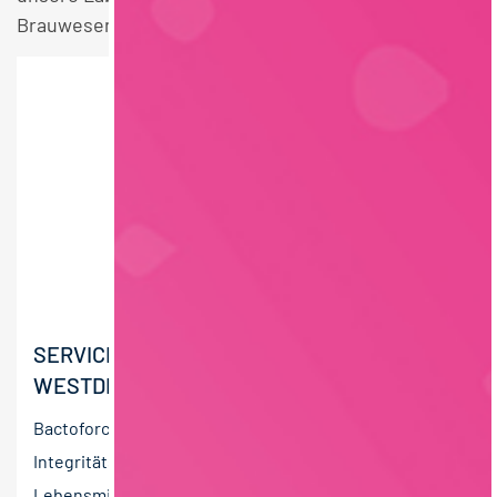
Brauwesen Stellen.
SERVICETECHNIKER:IN
WESTDEUTSCHLAND (M/W/D)
Bactoforce ist der führende Anbieter von
Integritätsprüfungen an Produktionsanlagen in der
Lebensmittelindustrie. Ziel ist es, mechanische