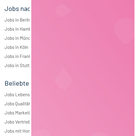
Jobs nach Städten
Jobs in Berlin
Jobs in Hamburg
Jobs in München
Jobs in Köln
Jobs in Frankfurt
Jobs in Stuttgart
Beliebte Jobs
Jobs Lebensmitteltechnologie
Jobs Qualitätsmanagement
Jobs Marketing
Jobs Vertrieb
Jobs mit Homeoffice