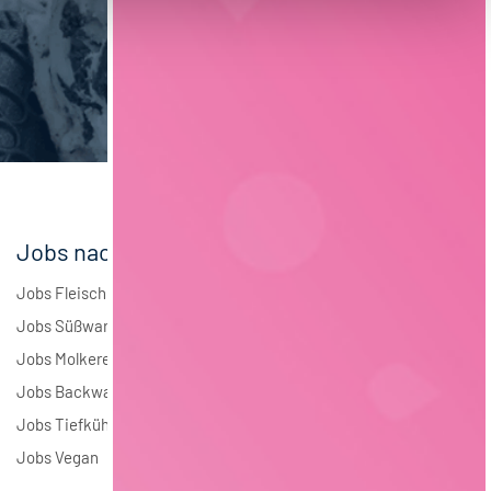
Maschinenbau
5
Brauwesen
4
Elektrotechnik
4
Andere
1
Jobs nach Branchen
Jobs Fleisch
Jobs Süßwaren
Jobs Molkerei
Jobs Backwaren
Jobs Tiefkühlkost
Jobs Vegan