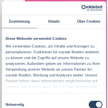
Lebensmitteltechnologie
76
Betriebswirtschaft
QM / QS
Baden-Württemberg
29
63
37
Praktikum, Trainee
30
Ernährungswissenschaften/
Vertrieb
Nordrhein-Westfalen
63
37
21
Zustimmung
Details
Über Cookies
Ökotrophologie
Marketing
8
F&E
Niedersachsen
24
16
Lebensmitteltechnik
63
Lebensmitteltechnik
68
Diese Webseite verwendet Cookies
Technik
Thüringen
12
17
Wirtschaftswissenschaften
53
Wir verwenden Cookies, um Inhalte und Anzeigen zu
Fachkräfte, Führungskräfte
122
Einkauf
Hamburg
14
12
personalisieren, Funktionen für soziale Medien anbieten
Lebensmittelmanagement
40
Einkauf
14
zu können und die Zugriffe auf unsere Website zu
Logistik / SCM
Hessen
11
8
analysieren. Außerdem geben wir Informationen zu Ihrer
Volkswirtschaft
39
Lebensmittelchemie
34
Verwendung unserer Website an unsere Partner für
Marketing
Rheinland-Pfalz
10
8
soziale Medien, Werbung und Analysen weiter. Unsere
Lebensmittelchemie
36
Bio / Naturprodukte
21
Unternehmensführung
Schleswig-Holstein
5
8
Partner führen diese Informationen möglicherweise mit
weiteren Daten zusammen, die Sie ihnen bereitgestellt
Molkereiwirtschaft
31
QM, QS
37
Personal
Mecklenburg-Vorpommern
4
7
haben oder die sie im Rahmen Ihrer Nutzung der Dienste
Agrarmanagement
21
gesammelt haben.
Ökotrophologie
64
E
Finanzen
Deutschlandweit
4
5
Notwendig
i