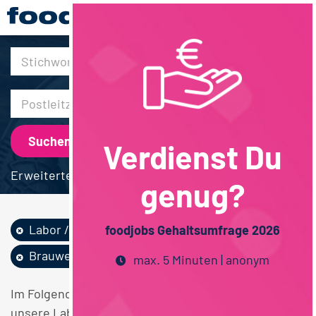
30km
Verdienst Du
Erweiterte Suche
genug?
Labor / Analytik
Techniker / Meister
foodjobs Gehaltsumfrage 2026
Brauwesen
max. 5 Minuten | anonym
Im Folgenden finden Sie einen Überblick über alle
unsere Labor / Analytik Techniker / Meister