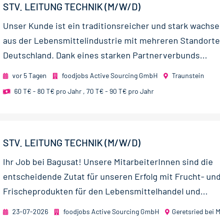
STV. LEITUNG TECHNIK (M/W/D)
Unser Kunde ist ein traditionsreicher und stark wachs
aus der Lebensmittelindustrie mit mehreren Standorte
Deutschland. Dank eines starken Partnerverbunds...
vor 5 Tagen
foodjobs Active Sourcing GmbH
Traunstein
60 T€ - 80 T€ pro Jahr
,
70 T€ - 90 T€ pro Jahr
STV. LEITUNG TECHNIK (M/W/D)
Ihr Job bei Bagusat! Unsere MitarbeiterInnen sind die
entscheidende Zutat für unseren Erfolg mit Frucht- un
Frischeprodukten für den Lebensmittelhandel und...
23-07-2026
foodjobs Active Sourcing GmbH
Geretsried bei