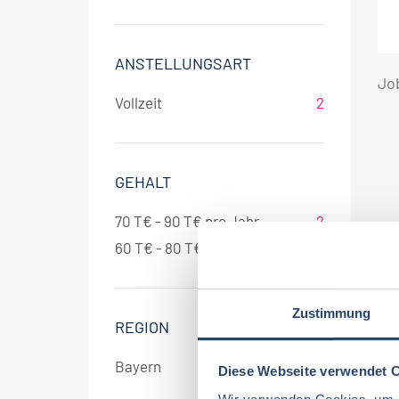
ANSTELLUNGSART
Jo
Vollzeit
2
GEHALT
70 T€ - 90 T€ pro Jahr
2
60 T€ - 80 T€ pro Jahr
2
Zustimmung
REGION
Bayern
2
Diese Webseite verwendet 
Wir verwenden Cookies, um I