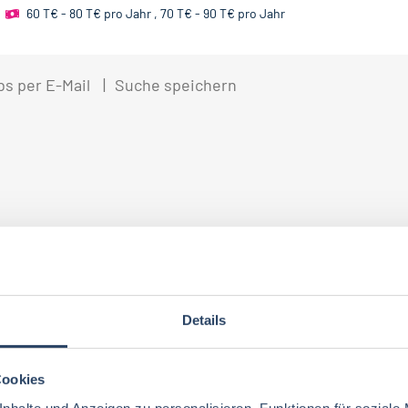
60 T€ - 80 T€ pro Jahr
,
70 T€ - 90 T€ pro Jahr
bs per E-Mail
Suche speichern
Details
Cookies
nhalte und Anzeigen zu personalisieren, Funktionen für soziale