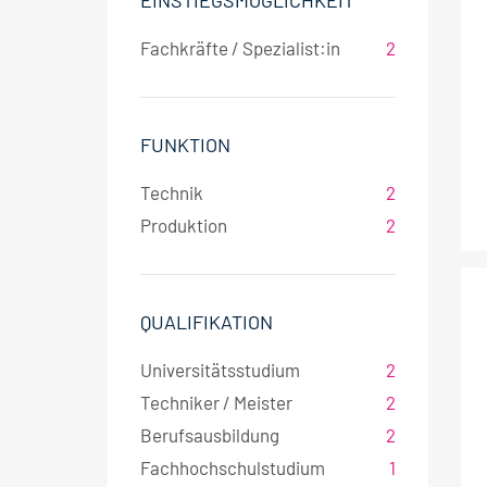
EINSTIEGSMÖGLICHKEIT
Fachkräfte / Spezialist:in
2
FUNKTION
Technik
2
Produktion
2
QUALIFIKATION
Universitätsstudium
2
Techniker / Meister
2
Berufsausbildung
2
Fachhochschulstudium
1