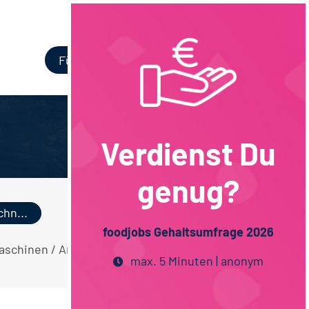
Login
Für Unternehmen
Verdienst Du
genug?
hn...
foodjobs Gehaltsumfrage 2026
 Maschinen / Anlagenbau Backwaren
max. 5 Minuten | anonym