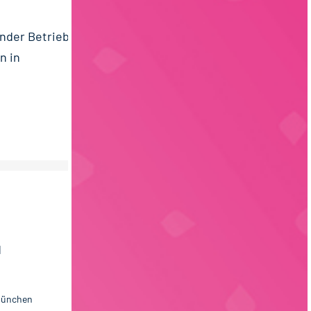
ender Betrieb
n in
d
 München