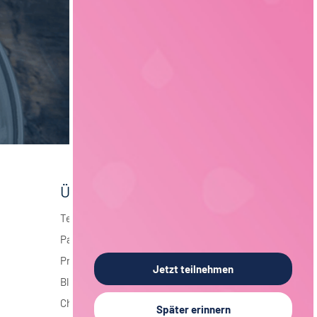
Über foodjobs
Team
Partner
Presse
Jetzt teilnehmen
Blog
Chronik
Später erinnern