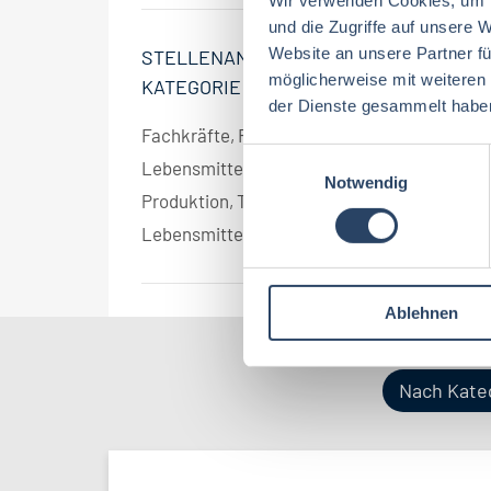
und die Zugriffe auf unsere 
Website an unsere Partner fü
STELLENANGEBOT
möglicherweise mit weiteren
KATEGORIE
der Dienste gesammelt habe
Fachkräfte, Führungskräfte
2
E
Lebensmitteltechnologie
2
Notwendig
i
Produktion, Technik
2
n
Lebensmitteltechnik
2
w
i
l
Ablehnen
l
i
g
Nach Kate
u
n
g
s