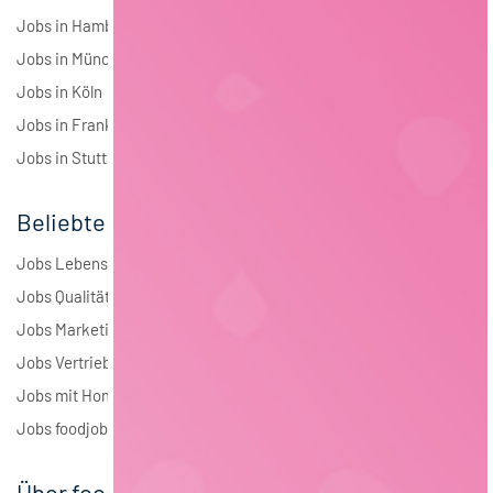
Jobs in Hamburg
Jobs in München
Jobs in Köln
Jobs in Frankfurt
Jobs in Stuttgart
Beliebte Jobs
Jobs Lebensmitteltechnologie
Jobs Qualitätsmanagement
Jobs Marketing
Jobs Vertrieb
Jobs mit Homeoffice
Jobs foodjobs Active Sourcing
Über foodjobs