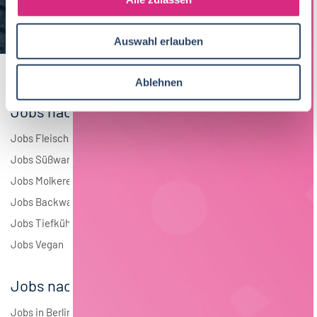
a
Elektrotechnik
3
u
Auswahl erlauben
s
Andere
2
w
a
Ablehnen
h
Jobs nach Branchen
l
Jobs Fleisch
Jobs Süßwaren
Jobs Molkerei
Jobs Backwaren
Jobs Tiefkühlkost
Jobs Vegan
Jobs nach Städten
Jobs in Berlin