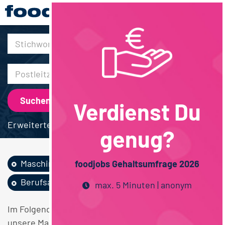
30km
Verdienst Du
Erweiterte Suche
genug?
Maschinen /...
Kosmetik
foodjobs Gehaltsumfrage 2026
Berufsausbildung
max. 5 Minuten | anonym
Im Folgenden finden Sie einen Überblick über alle
unsere Maschinen / Anlagenbau Kosmetik