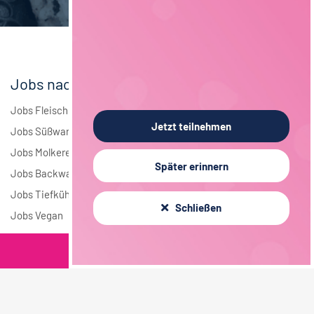
Elektrotechnik
4
Andere
1
Jobs nach Branchen
Jobs Fleisch
Jetzt teilnehmen
Jobs Süßwaren
Jobs Molkerei
Später erinnern
Jobs Backwaren
Jobs Tiefkühlkost
Schließen
Jobs Vegan
Filterkriterien
Jobs nach Städten
Jobs in Berlin
Jobs in Hamburg