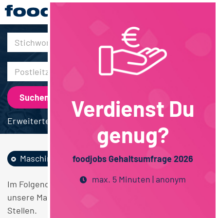
30km
Verdienst Du
Erweiterte Suche
genug?
Maschinen /...
Schleswig-Holstein
foodjobs Gehaltsumfrage 2026
max. 5 Minuten | anonym
Im Folgenden finden Sie einen Überblick über alle
unsere Maschinen / Anlagenbau Schleswig-Holstein
Stellen.