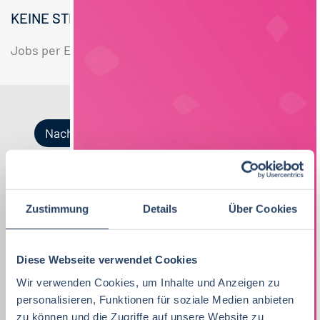
KEINE STELLENANGEBOTE GEFUNDEN.
Jobs per E-Mail
Suche speichern
Nach Kategorien
Nach Fachrichtung
Nach Funktion
Nach Region
Zustimmung
Details
Über Cookies
Vertrieb
34
Lebensmitteltechnologie
Produktion
Bayern
52
38
81
Lebensmitteltechnologie
76
Diese Webseite verwendet Cookies
Betriebswirtschaft
QM / QS
Baden-Württemberg
29
63
37
Wir verwenden Cookies, um Inhalte und Anzeigen zu
Praktikum, Trainee
30
Ernährungswissenschaften/
Vertrieb
Nordrhein-Westfalen
63
37
21
personalisieren, Funktionen für soziale Medien anbieten
Ökotrophologie
zu können und die Zugriffe auf unsere Website zu