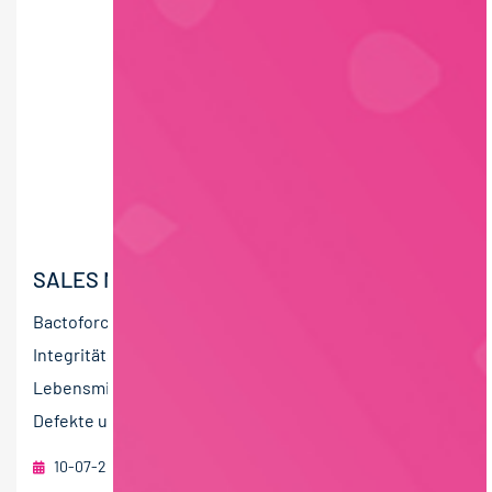
SALES MANAGER:IN (M/W/D) ÖSTERREICH
Bactoforce ist der führende Anbieter von
Integritätsprüfungen an Produktionsanlagen in der
Lebensmittelindustrie. Ziel ist es, mechanische
Defekte und...
10-07-2026
foodjobs Active Sourcing GmbH