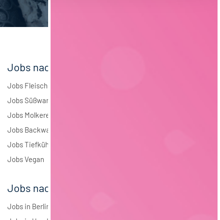
Elektrotechnik
4
Andere
1
Jobs nach Branchen
Jobs Fleisch
Jobs Süßwaren
Jobs Molkerei
Jobs Backwaren
Jobs Tiefkühlkost
Jobs Vegan
Jobs nach Städten
Jobs in Berlin