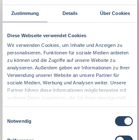
Ökotrophologie
Marketing
8
F&E
Niedersachsen
24
16
Zustimmung
Details
Über Cookies
Lebensmitteltechnik
63
Lebensmitteltechnik
68
Technik
Thüringen
12
17
Wirtschaftswissenschaften
53
Fachkräfte, Führungskräfte
121
Diese Webseite verwendet Cookies
Einkauf
Hamburg
14
12
Lebensmittelmanagement
40
Wir verwenden Cookies, um Inhalte und Anzeigen zu
Einkauf
14
Logistik / SCM
Hessen
11
8
personalisieren, Funktionen für soziale Medien anbieten
Volkswirtschaft
39
Lebensmittelchemie
34
zu können und die Zugriffe auf unsere Website zu
Marketing
Rheinland-Pfalz
10
8
analysieren. Außerdem geben wir Informationen zu Ihrer
Lebensmittelchemie
36
Bio / Naturprodukte
21
Verwendung unserer Website an unsere Partner für
Unternehmensführung
Schleswig-Holstein
5
8
soziale Medien, Werbung und Analysen weiter. Unsere
Molkereiwirtschaft
31
QM, QS
37
Personal
Mecklenburg-Vorpommern
4
7
Partner führen diese Informationen möglicherweise mit
Agrarmanagement
21
weiteren Daten zusammen, die Sie ihnen bereitgestellt
Ökotrophologie
64
Finanzen
Deutschlandweit
4
5
haben oder die sie im Rahmen Ihrer Nutzung der Dienste
Agrarwissenschaften
21
gesammelt haben.
Nachhaltigkeit
1
E
Lebensmittelrecht
Sachsen-Anhalt
3
5
Notwendig
i
Biochemie
18
F & E
23
Sonstige
Berlin
2
5
n
w
Wirtschaftsingenieurwesen
18