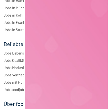
Jobs in Hamburg
Jobs in München
Jobs in Köln
Jobs in Frankfurt
Jobs in Stuttgart
Beliebte Jobs
Jobs Lebensmitteltechnologie
Jobs Qualitätsmanagement
Jobs Marketing
Jobs Vertrieb
Jobs mit Homeoffice
Jobs foodjobs Active Sourcing
Über foodjobs