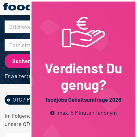
30km
Verdienst Du
Erweiterte Suche
genug?
OTC / Pharma /...
Schweiz
foodjobs Gehaltsumfrage 2026
max. 5 Minuten | anonym
Im Folgenden finden Sie einen Überblick über alle
unsere OTC / Pharma / Chemie Schweiz Stellen.